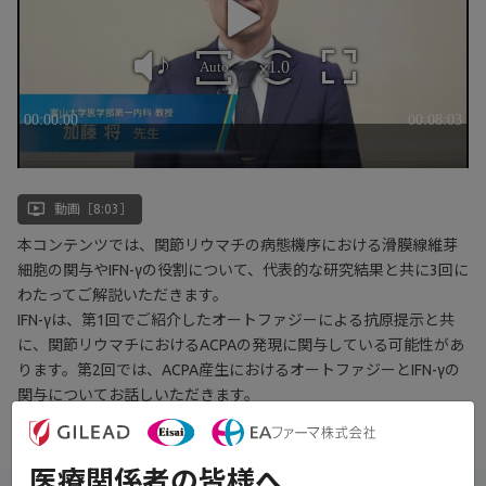
ondemand_video
動画［8:03］
本コンテンツでは、関節リウマチの病態機序における滑膜線維芽
細胞の関与やIFN-γの役割について、代表的な研究結果と共に3回に
わたってご解説いただきます。
IFN-γは、第1回でご紹介したオートファジーによる抗原提示と共
に、関節リウマチにおけるACPAの発現に関与している可能性があ
ります。第2回では、ACPA産生におけるオートファジーとIFN-γの
関与についてお話しいただきます。
医療関係者の皆様へ