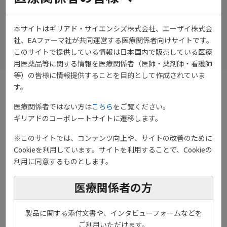
演者
富山大学医学部 第一内科 教授
本サイトはギリアド・サイエンシズ株式会社、エーザイ株式会
加藤 将 先生
社、EAファーマ社が共同運営する医療関係者向けサイトです。
このサイトで提供している情報は日本国内で販売している医療
用医薬品等に関する情報を医療関係者（医師・薬剤師・看護師
等）の皆様に情報提供することを目的として作成されていま
す。
●IFN-γによる滑膜繊維芽細胞上の提示
医療関係者ではない方は
こちら
をご覧ください。
抗原の変化（
in vitro
）
ギリアドのコーポレートサイトに遷移します。
滑膜線維芽細胞とコントロールとしてのB細胞にIFN-γまたは溶媒
※このサイトでは、コンテンツ向上や、サイトの改善のために
を添加して、MHCクラスⅡ分子と共刺激分子のB7分子の発現を観
Cookieを利用しています。サイトを利用することで、Cookieの
察したところ、IFN-γの刺激を強く受ける線維芽細胞は、MHCクラ
利用に同意するものとします。
スⅡ分子と共刺激分子を発現することで免疫に関与していることが
示唆されました。
医療関係者の方
製品に関する添付文書や、インタビューフォームなどを
ご利用いただけます。