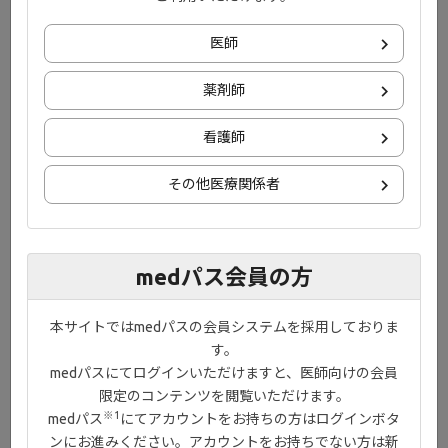
医師
薬剤師
看護師
その他医療関係者
●関節リウマチにおけるINF-γの役割
IFN-γは滑膜線維芽細胞において、オートファジー誘導との共刺激
medパス会員の方
により、シトルリン化ビメンチンの抗原提示やACPA産生に関与し
ている可能性が示唆されました。関節リウマチの関節破壊におい
ては、IFN-γの果たす役割が大きいことが推測され、実臨床でも
本サイトではmedパスの会員システムを採用しておりま
INF-γのコントロールが重要になると考えられます。
す。
medパスにてログインいただけますと、医師向けの会員
限定のコンテンツを閲覧いただけます。
※1
medパス
にてアカウントをお持ちの方はログインボタ
ンにお進みください。アカウントをお持ちでない方は新