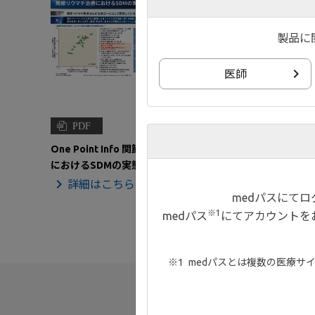
製品に
医師
PDF
One Point Info 関節リウマチ治療
におけるSDMの実態
詳細はこちら
medパスにて
※1
medパス
にてアカウントを
medパスとは複数の医療サ