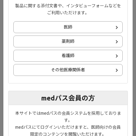
チ薬の使用を検討します。
製品に関する添付文書や、インタビューフォームなどを
症状の改善が十分でない場合は、生物学的製剤やJAK阻害薬を用い
ご利用いただけます。
た次の治療段階に進みます。
定期的に治療効果の確認を行いながら、症状の早期寛解を目指し
医師
ます。また、治療薬の選択時には患者さんの症状、ライフスタイ
ルや希望に合わせて、錠剤や注射剤といった選択肢があることを
薬剤師
お話しています。将来的な治療の全体像を紹介しておくことで患
者さんの治療への理解を深め、患者さんからの要望を伝えやすく
看護師
する事が重要です。
その他医療関係者
本動画でご紹介している資材
medパス会員の方
本サイトではmedパスの会員システムを採用しておりま
す。
medパスにてログインいただけますと、医師向けの会員
限定のコンテンツを閲覧いただけます。