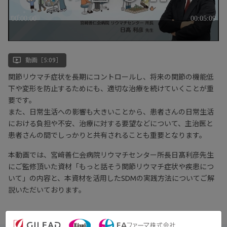
ondemand_video
動画［5:09］
関節リウマチ症状を長期にコントロールし、将来の関節の機能低
下や変形を防止するためにも、適切な治療を続けていくことが重
要です。
また、日常生活への影響も大きいことから、患者さんの日常生活
における負担や不安、治療に対する要望などについて、主治医と
患者さんの間でしっかりと共有されることも重要となります。
本動画では、宮﨑善仁会病院リウマチセンター所長日髙利彦先生
にご監修頂いた資材「もっと話そう関節リウマチ症状や疾患につ
いて」の内容と、本資材を活用したSDMの実践方法についてご解
説いただいております。