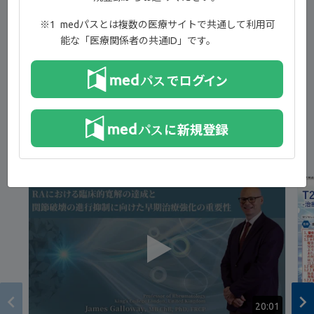
ンサスステートメント【03:47】
medパスとは複数の医療サイトで共通して利用可
高齢発症関節リウマチ患者の臨床的特徴【06:13】
能な「医療関係者の共通ID」です。
高齢関節リウマチ患者の特徴・注意点【06:48】
まとめ【07:31】
新着コンテンツ
20:01