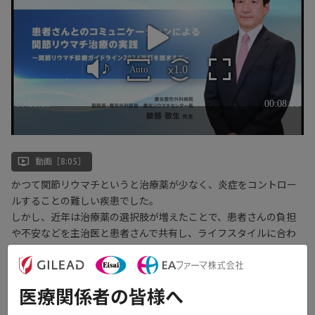
ondemand_video
動画［8:05］
かつて関節リウマチというと治療薬が少なく、炎症をコントロー
ルすることの難しい疾患でした。
しかし、近年は治療薬の選択肢が増えたことで、患者さんの負担
や不安などを主治医と患者さんで共有し、ライフスタイルに合わ
せた治療で「寛解」を目指せる時代になりました。
本動画では、「関節リウマチ診療ガイドライン2024改訂（日本リ
医療関係者の皆様へ
ウマチ学会）」を踏まえて、より良い関節リウマチ治療を目指し
た患者さんとのコミュニケーションについて、慶友整形外科病院