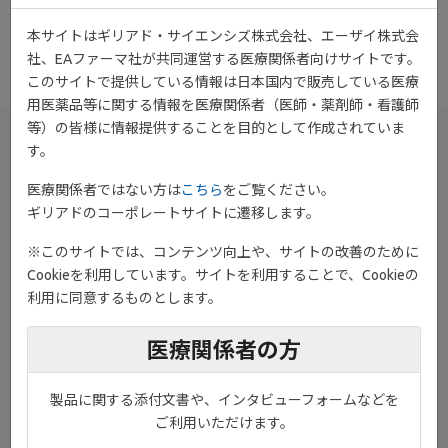
副院長・整形外科部長 慶友リウマチセンター長 綾部 敬生 先生に
本サイトはギリアド・サイエンシズ株式会社、エーザイ株式会
ご解説いただいております。
社、EAファーマ社が共同運営する医療関係者向けサイトです。
このサイトで提供している情報は日本国内で販売している医療
用医薬品等に関する情報を医療関係者（医師・薬剤師・看護師
等）の皆様に情報提供することを目的として作成されていま
す。
治療の全体像についてMTXなどの従来型抗リウマチ薬から生物学
的製剤、JAK阻害薬まで全ての治療選択肢を説明します。
医療関係者ではない方は
こちら
をご覧ください。
予め治療の全体像を伝えて治療のゴールを知り、治療薬のイメー
ギリアドのコーポレートサイトに遷移します。
ジをもっていただくようにしています。
※このサイトでは、コンテンツ向上や、サイトの改善のために
Cookieを利用しています。サイトを利用することで、Cookieの
利用に同意するものとします。
医療関係者の方
製品に関する添付文書や、インタビューフォームなどを
ご利用いただけます。