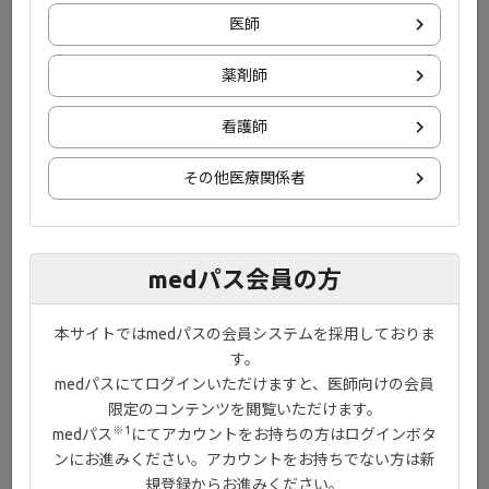
医師
薬剤師
演者
慶友整形外科病院
副院長・整形外科部長 慶友リウマチセンター長
看護師
綾部 敬生 先生
その他医療関係者
目次
かつてと近年の関節リウマチ治療【00:31】
medパス会員の方
関節リウマチ診療ガイドライン2024改訂（日本リウマチ学
会）薬物治療アルゴリズム【00:54】
本サイトではmedパスの会員システムを採用しておりま
す。
フェーズⅡの薬剤選択【01:54】
medパスにてログインいただけますと、医師向けの会員
治療開始時のコミュニケーションのポイント【02:18】
限定のコンテンツを閲覧いただけます。
※1
medパス
にてアカウントをお持ちの方はログインボタ
関節リウマチ診療ガイドライン2024改訂（日本リウマチ学
ンにお進みください。アカウントをお持ちでない方は新
会）高齢発症関節リウマチのマネジメントに関するコンセ
規登録からお進みください。