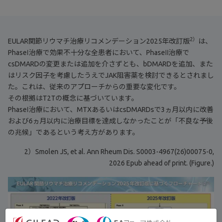
2）
EULAR関節リウマチ治療リコメンデーション2025年改訂版
は、
PhaseⅠ治療で効果不十分な全患者において、PhaseⅡ治療で
csDMARDの変更または追加を介さずとも、bDMARDを追加、また
はリスク因子を考慮したうえでJAK阻害薬を検討できるとされまし
た。これは、従来のアプローチからの重要な変化です。
その根拠はT2Tの概念に基づいています。
PhaseⅠ治療において、MTXあるいはcsDMARDsで3ヵ月以内に改善
および6ヵ月以内に治療目標を達成しなかったことが「不良な予後
の兆候」であるという考え方があります。
2）Smolen JS, et al. Ann Rheum Dis. S0003-4967(26)00075-0,
2026 Epub ahead of print. (Figure.)