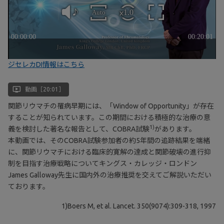
ジセレカDI情報はこちら
ondemand_video
動画［20:01］
関節リウマチの罹病早期には、「Window of Opportunity」が存在
することが知られています。この期間における積極的な治療の意
1)
義を検討した著名な報告として、COBRA試験
があります。
本動画では、そのCOBRA試験参加者の約5年間の追跡結果を端緒
に、関節リウマチにおける臨床的寛解の達成と関節破壊の進行抑
制を目指す治療戦略についてキングス・カレッジ・ロンドン
James Galloway先生に国内外の治療推奨を交えてご解説いただい
ております。
1)Boers M, et al. Lancet. 350(9074):309-318, 1997