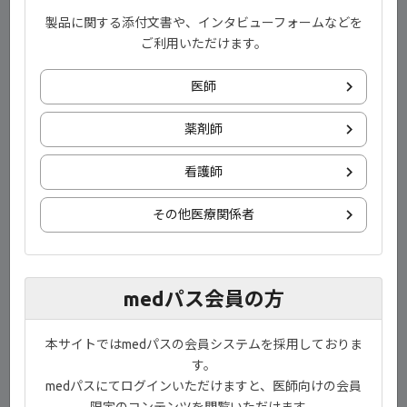
製品に関する添付文書や、インタビューフォームなどを
James Galloway, MB ChB, PhD, FRCP
ご利用いただけます。
医師
目次
薬剤師
【主要評価項目】Sharp-scoreの進行（関節破壊）（海外
データ）【00:52】
看護師
【主要評価項目】DAS28スコアの推移（疾患活動性）（海
その他医療関係者
外データ）【01:42】
Treat to Target（T2T）戦略【03:01】
日本リウマチ学会 関節リウマチ診療ガイドライン2024改
medパス会員の方
訂 薬物治療アルゴリズム【03:43】
EULAR関節リウマチ治療リコメンデーション2025年改訂版
本サイトではmedパスの会員システムを採用しておりま
に基づくフローチャート①【04:14】
す。
medパスにてログインいただけますと、医師向けの会員
EULAR関節リウマチ治療リコメンデーション2025年改訂版
限定のコンテンツを閲覧いただけます。
に基づくフローチャート②【05:20】