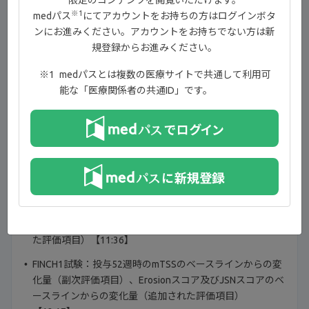
※1
medパス
にてアカウントをお持ちの方はログインボタ
EULAR関節リウマチ治療リコメンデーション2025年改訂版
ンにお進みください。アカウントをお持ちでない方は新
に基づくフローチャート③【06:26】
規登録からお進みください。
FINCH1試験：試験概要【08:08】
medパスとは複数の医療サイトで共通して利用可
FINCH1試験：患者背景【09:57】
能な「医療関係者の共通ID」です。
FINCH1試験：投与12週時のACR20改善率（主要評価項目
〔検証的解析結果〕）【10:12】
FINCH1試験：投与52週時までのACR20／50／70改善率の
推移（副次評価項目）【11:18】
FINCH1試験：投与24週時のmTSSのベースラインからの変
化量（主要評価項目〔検証的解析結果〕）、Erosionスコ
ア及びJSNスコアのベースラインからの変化量（追加され
た評価項目）【11:36】
FINCH1試験：投与52週時のmTSSのベースラインからの変
化量（副次評価項目）、Erosionスコア及びJSNスコアのベ
ースラインからの変化量（追加された評価項目）