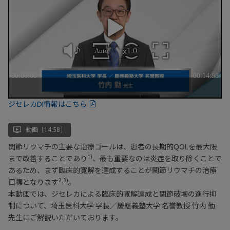
ジセレカDI情報はこちら
ondemand_video
動画［14:58］
関節リウマチの主要な治療ゴールは、患者の長期的QOLを最大限
1)
まで改善することであり
、最も重要なのは炎症を取り除くことで
あるため、まず臨床的寛解を達成することが関節リウマチの治療
2,3)
目標となります
。
本動画では、ジセレカによる臨床的寛解達成と関節破壊の進行抑
制について、埼玉医科大学 学長／慶應義塾大学 名誉教授 竹内 勤
先生にご解説いただいております。