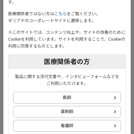
す。
医療関係者ではない方は
こちら
をご覧ください。
ギリアドのコーポレートサイトに遷移します。
※このサイトでは、コンテンツ向上や、サイトの改善のために
Cookieを利用しています。サイトを利用することで、Cookieの
1)Ruyssen-Witrand A, et al. Ann Rheum Dis. 74: 1676‒1683, 2015
利用に同意するものとします。
医療関係者の方
演者
埼玉医科大学 学長
慶應義塾大学 名誉教授
製品に関する添付文書や、インタビューフォームなどを
竹内 勤 先生
ご利用いただけます。
目次
医師
薬剤師
関節リウマチの主要な治療ゴール【00:06】
治療開始1年時で寛解及び低疾患活動性を達成した早期関
看護師
節リウマチ患者における3年時の関節破壊進行（海外デー