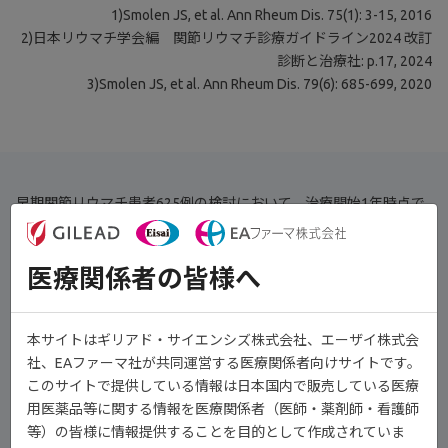
1)Smolen JS, et al. Ann Rheum Dis. 75(1): 3-15, 2016
2)日本リウマチ学会編 関節リウマチ診療ガイドライン2024 改訂
診断と治療社: p.17, 2024
3)Smolen JS, et al. Ann Rheum Dis. 79(6): 685-699, 2020
早期関節リウマチ患者625例の検討において、治療開始1年時点で
SDAI寛解、CDAI寛解を達成した患者では、低疾患活動性を達成し
た患者と比べ、治療開始3年時のmTSSのベースラインからの変化
医療関係者の皆様へ
量が有意に小さかったことが報告されています（海外データ）
1）
。
本サイトはギリアド・サイエンシズ株式会社、エーザイ株式会
社、EAファーマ社が共同運営する医療関係者向けサイトです。
このサイトで提供している情報は日本国内で販売している医療
用医薬品等に関する情報を医療関係者（医師・薬剤師・看護師
等）の皆様に情報提供することを目的として作成されていま