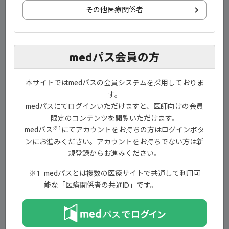
タ）【00:38】
その他医療関係者
ACR/EULAR寛解基準【02:06】
FINCH1試験：試験概要【03:24】
medパス会員の方
FINCH1試験：患者背景【04:59】
FINCH1試験：投与12週時のACR20改善率（主要評価項目
本サイトではmedパスの会員システムを採用しておりま
〔検証的評価項目〕）【05:09】
す。
medパスにてログインいただけますと、医師向けの会員
FINCH1試験：ACR20／50／70改善率の推移（副次評価項
限定のコンテンツを閲覧いただけます。
目）【06:16】
※1
medパス
にてアカウントをお持ちの方はログインボタ
FINCH1試験：投与24週時のmTSSのベースラインからの変
ンにお進みください。アカウントをお持ちでない方は新
化量（主要評価項目〔検証的評価項目〕）（追加された評
規登録からお進みください。
価項目）【06:39】
medパスとは複数の医療サイトで共通して利用可
FINCH1試験：投与52週時のmTSSのベースラインからの変
能な「医療関係者の共通ID」です。
化量（副次評価項目）（追加された評価項目）【07:31】
FINCH1試験：投与12週時、24週時、52週時の
DAS28（CRP）＜2.6 達成率（副次評価項目）【08:03】