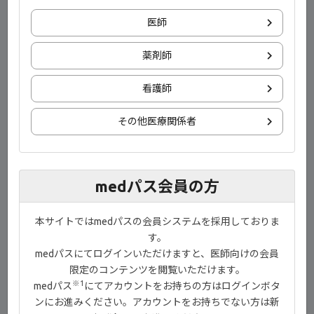
医師
薬剤師
看護師
その他医療関係者
演者
産業医科大学医学部 分子標的治療内科学 特別講座
特別教授
日本リウマチ学会 理事長
medパス会員の方
田中 良哉 先生
本サイトではmedパスの会員システムを採用しておりま
目次
す。
medパスにてログインいただけますと、医師向けの会員
限定のコンテンツを閲覧いただけます。
治験【00:21】
※1
medパス
にてアカウントをお持ちの方はログインボタ
市販後全例調査【00:56】
ンにお進みください。アカウントをお持ちでない方は新