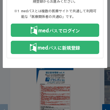
規登録からお進みください。
JCR-PMS委員会の設置経緯フィルゴチニブ適正使用のお願
い【01:36】
medパスとは複数の医療サイトで共通して利用可
能な「医療関係者の共通ID」です。
市販後全例調査によって明らかにされること【02:45】
全例市販後調査のためのフィルゴチニブ適正使用ガイド
（2024年7月7日改訂版）における対象患者【03:23】
新着コンテンツ