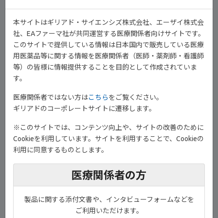
販後全例調査の適正使用ガイドを薬剤ごとに作成し、その遵守と
普及に努めています。
本サイトはギリアド・サイエンシズ株式会社、エーザイ株式会
社、EAファーマ社が共同運営する医療関係者向けサイトです。
このサイトで提供している情報は日本国内で販売している医療
用医薬品等に関する情報を医療関係者（医師・薬剤師・看護師
等）の皆様に情報提供することを目的として作成されていま
す。
医療関係者ではない方は
こちら
をご覧ください。
ギリアドのコーポレートサイトに遷移します。
※このサイトでは、コンテンツ向上や、サイトの改善のために
Cookieを利用しています。サイトを利用することで、Cookieの
利用に同意するものとします。
調査が適切に実施され、正しい解析が行われるよう、添付文書、
適正使用ガイドなどの遵守を含めて、先生方のご理解と引き続き
医療関係者の方
のご協力をよろしくお願いいたします。
製品に関する添付文書や、インタビューフォームなどを
ご利用いただけます。