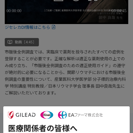
ジセレカDI情報はこちら
ondemand_video
動画［4:45］
市販後全例調査では、実臨床で薬剤を投与されたすべての症例を
登録することが必要です。正確な解析は適正な薬剤使用の上での
み成り立ち、「市販後全例調査のための適正使用ガイド」の遵守
が絶対的に必要になることから、関節リウマチにおける市販後全
例調査の重要性について、産業医科大学医学部 分子標的治療内科
学 特別講座 特別教授／日本リウマチ学会 理事長 田中良哉先生に
ご解説いただいております。
医療関係者の皆様へ
日本リウマチ学会では、市販後全例調査に協力するとともに、市