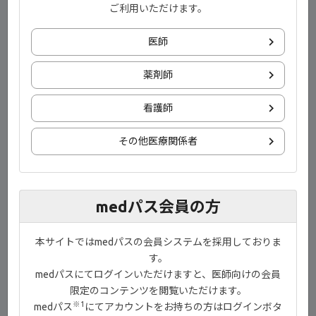
ご利用いただけます。
医師
薬剤師
看護師
その他医療関係者
®
1）ジセレカ
錠適正使用情報vol.3
演者
産業医科大学医学部第1内科学講座 教授
medパス会員の方
中山田 真吾 先生
本サイトではmedパスの会員システムを採用しておりま
目次
す。
medパスにてログインいただけますと、医師向けの会員
限定のコンテンツを閲覧いただけます。
フィルゴチニブ特定使用成績調査（全例調査）【00:10】
※1
medパス
にてアカウントをお持ちの方はログインボタ