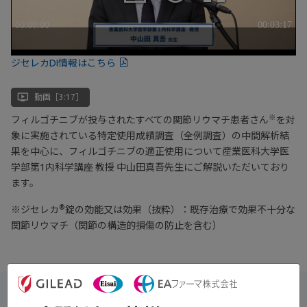
ジセレカDI情報はこちら
ondemand_video
動画［3:17］
※
フィルゴチニブが投与されたすべての関節リウマチ患者さん
を対
象に実施されている特定使用成績調査（全例調査）の中間解析結
果を中心に、フィルゴチニブの適正使用について産業医科大学医
学部第1内科学講座 教授 中山田真吾先生にご解説いただいており
ます。
®
※ジセレカ
錠の効能又は効果（抜粋）：既存治療で効果不十分な
関節リウマチ（関節の構造的損傷の防止を含む）