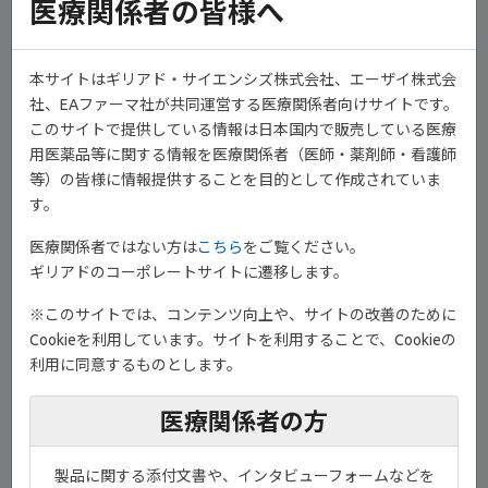
医療関係者の皆様へ
現在フィルゴチニブが投与されたすべての関節リウマチ患者さん
を対象に、特定使用成績調査（全例調査）が実施されており、中
1）
間解析結果が公表されています
。
本サイトはギリアド・サイエンシズ株式会社、エーザイ株式会
社、EAファーマ社が共同運営する医療関係者向けサイトです。
このサイトで提供している情報は日本国内で販売している医療
用医薬品等に関する情報を医療関係者（医師・薬剤師・看護師
等）の皆様に情報提供することを目的として作成されていま
す。
医療関係者ではない方は
こちら
をご覧ください。
ギリアドのコーポレートサイトに遷移します。
※このサイトでは、コンテンツ向上や、サイトの改善のために
Cookieを利用しています。サイトを利用することで、Cookieの
本剤投与前に電子添文、日本リウマチ学会発行の「全例市販後調
利用に同意するものとします。
査のためのフィルゴチニブ適正使用ガイド」、全例調査登録票、
®
および「ジセレカ
錠適正使用情報vol.3」をご確認の上、本剤の
医療関係者の方
適正な使用をお願いいたします。
製品に関する添付文書や、インタビューフォームなどを