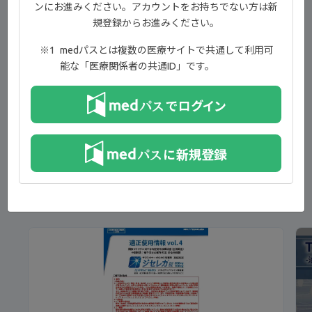
ンにお進みください。アカウントをお持ちでない方は新
フィルゴチニブ特定使用成績調査（全例調査）中間解析結
規登録からお進みください。
果 関節リウマチに対する前治療薬【00:31】
フィルゴチニブ特定使用成績調査（全例調査）中間解析結
medパスとは複数の医療サイトで共通して利用可
果 腎機能障害の程度とフィルゴチニブ初回投与量
能な「医療関係者の共通ID」です。
【01:12】
フィルゴチニブ適正使用のお願い【02:31】
Drug Information【02:56】
新着コンテンツ