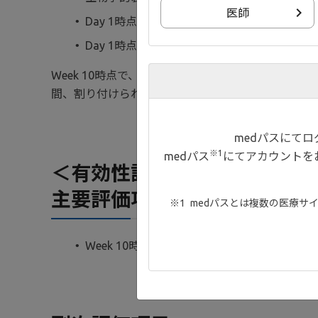
医師
Day 1時点での全身性経口ステロイド剤（プ
※1
Day 1時点での免疫調節剤（6-MP
、アザチ
Week 10時点で、臨床的寛解（EBS寛解）及び臨床
間、割り付けられた治療を盲検下で継続した。
medパスにて
※1
medパス
にてアカウントを
＜有効性評価項目＞
主要評価項目（検証的評価項
medパスとは複数の医療サ
Week 10時点での臨床的寛解率（EBS寛解率