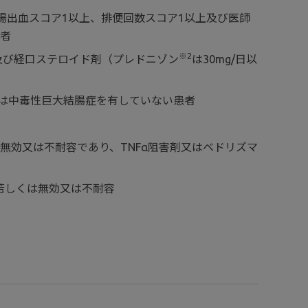
腸出血スコア1以上、排便回数スコア1以上及び医師
患者
※2
及び経口ステロイド剤（プレドニゾン
は30mg/日以
炎又は中毒性巨大結腸症を有していない患者
くは無効又は不耐容であり、TNFα阻害剤又はベドリズマ
十分若しくは無効又は不耐容