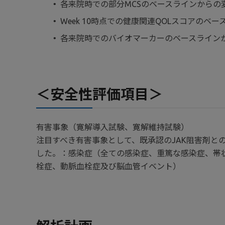
各来院時での部分MCSのベースラインからの
Week 10時点での健康関連QOLスコアのベ
各来院時でのバイオマーカーのベースライン
＜安全性評価項目＞
有害事象（寛解導入試験、寛解維持試験）
注目すべき有害事象として、既承認のJAK阻害剤
した。：感染症（全ての感染症、重篤な感染症、帯状
栓症、動脈血栓症及び脳血管イベント）