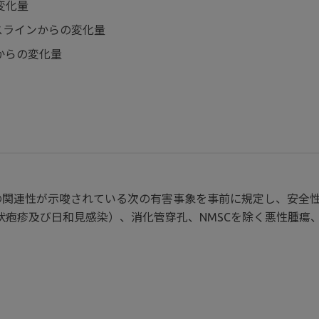
変化量
ースラインからの変化量
からの変化量
との関連性が示唆されている次の有害事象を事前に規定し、安全
疱疹及び日和見感染）、消化管穿孔、NMSCを除く悪性腫瘍、