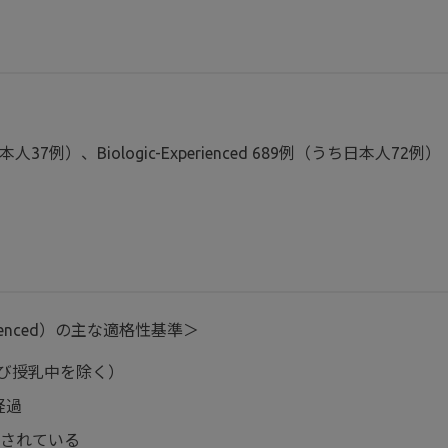
本人37例）、Biologic-Experienced 689例（うち日本人72例）
perienced）の主な適格性基準＞
及び授乳中を除く）
経過
認されている