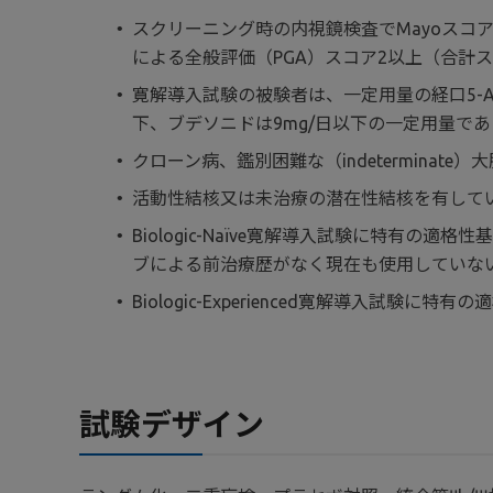
スクリーニング時の内視鏡検査でMayoスコ
による全般評価（PGA）スコア2以上（合計
寛解導入試験の被験者は、一定用量の経口5-A
下、ブデソニドは9mg/日以下の一定用量で
クローン病、鑑別困難な（indetermin
活動性結核又は未治療の潜在性結核を有して
Biologic-Naïve寛解導入試験に特有
ブによる前治療歴がなく現在も使用していな
Biologic-Experienced寛解導入
試験デザイン