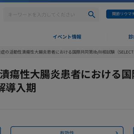
関節リウマチ
イベント情報
診
症の活動性潰瘍性大腸炎患者における国際共同第Ⅱb/Ⅲ相試験（SELECT
潰瘍性大腸炎患者における国際
解導入期​
有効性