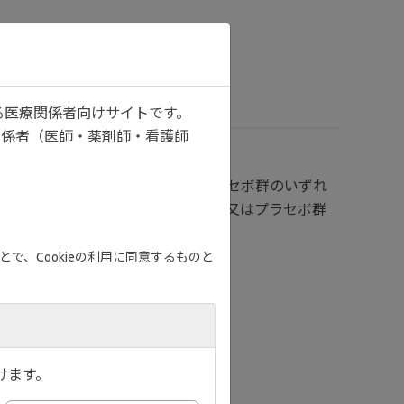
る医療関係者向けサイトです。
関係者（医師・薬剤師・看護師
レカ200mg群、ジセレカ100mg群又はプラセボ群のいずれ
者については、ジセレカ100mg群又はプラセボ群
で、Cookieの利用に同意するものと
けます。