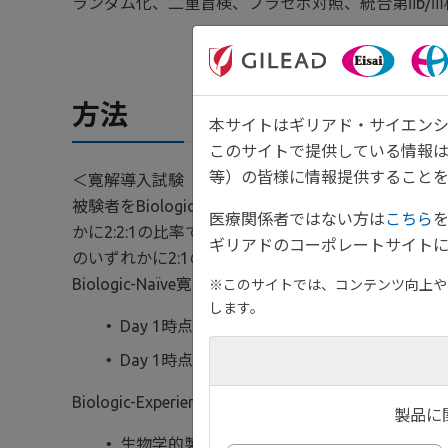
ランダム化、二重盲検、プラセボ対照、統合第Ⅱb/Ⅲ
方法
本サイトはギリアド・サイエンシ
このサイトで提供している情報
等）の皆様に情報提供することを
＜寛解導入試験（Day 1～Week 11）＞
被験者をBiologic-Naïve寛解導入試験又はBiol
医療関係者ではない方は
こちら
かに2:2:1の比率でランダム割り付けした。米国及び韓国の男
ギリアドのコーポレートサイトに
のいずれかに2:1の比率でランダム割り付けした。治
Biologic-Naïve寛解導入試験において、生物
※このサイトでは、コンテンツ向上や、
します。
Day 1時点での全身性経口ステロイド剤（プ
※1
Day 1時点での免疫調節剤（6-MP
、アザチ
Biologic-Experienced寛解導入試験にお
製品に
生物学的製剤による前治療歴（1種類又は2種