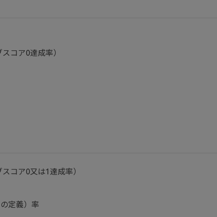
ブスコア0達成率）
ブスコア0又は1達成率）
）
別の定義）率