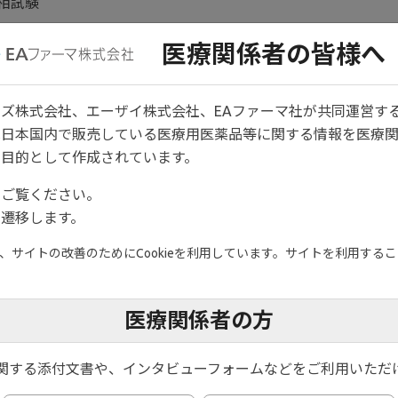
相試験
医療関係者の皆様へ
ズ株式会社、エーザイ株式会社、EAファーマ社が共同運営す
は日本国内で販売している医療用医薬品等に関する情報を医療
目的として作成されています。
ogic-Experienced寛解導入試験に組み入れた後、盲検下でジセ
をご覧ください。
※3
性被験者で、dual refractory
と判断されなかった被験
遷移します。
験薬は、1日1回経口投与した。
学的製剤に未治療の被験者を以下の因子により層別化した。
サイトの改善のためにCookieを利用しています。サイトを利用すること
※2
レドニゾン
など）の併用の有無
医療関係者の方
※1
オプリン、MTX
など）の併用の有無
いて、生物学的製剤に既治療の被験者を以下の因子により層別化した。
関する添付文書や、インタビューフォームなどをご利用いただ
類以上）