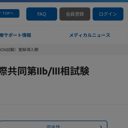
 TOPへ
FAQ
会員登録
ログイン
療サポート情報
メディカルニュース
ION試験）寛解導入期
共同第Ⅱb/Ⅲ相試験
安全性