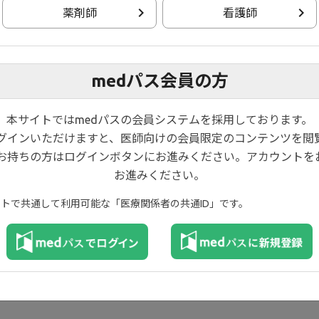
薬剤師
看護師
※2
レドニゾン
など）の併用の有無
※1
オプリン、MTX
など）の併用の有無
的改善（MCS改善）に基づいて有効性を評価した。被験者は、Wee
medパス会員の方
本サイトではmedパスの会員システムを採用しております。
ログインいただけますと、医師向けの会員限定のコンテンツを閲
お持ちの方はログインボタンにお進みください。アカウントを
お進みください。
目）
イトで共通して利用可能な「医療関係者の共通ID」です。
）