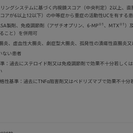
アリングシステムに基づく内視鏡スコア（中央判定）2以上、直
スコアが6以上12以下）の中等症から重症の活動性UCを有する
※1
※1
SA製剤、免疫調節剤（アザチオプリン、6-MP
、MTX
）
あること）を併用可
ate）大腸炎、虚血性大腸炎、劇症型大腸炎、孤発性の潰瘍性直腸
いない患者
の適格性基準：過去にステロイド剤又は免疫調節剤で効果不十分若し
い
試験に特有の適格性基準：過去にTNFα阻害剤又はベドリズマブで効果不