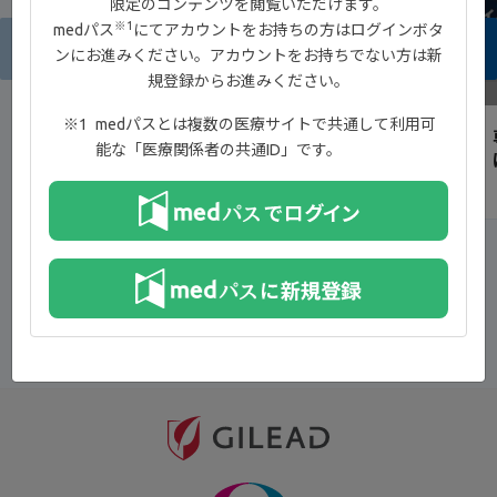
限定のコンテンツを閲覧いただけます。
※1
medパス
にてアカウントをお持ちの方はログインボタ
ンにお進みください。アカウントをお持ちでない方は新
規登録からお進みください。
9:38
medパスとは複数の医療サイトで共通して利用可
IBD患者と医師の薬剤選択における重視事項
能な「医療関係者の共通ID」です。
®
とジセレカ
錠の有用性
一覧へ戻る