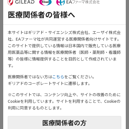
医療関係者の皆様へ
ondemand_video
動画［5:04］
本サイトはギリアド・サイエンシズ株式会社、エーザイ株式会
潰瘍性大腸炎に関するOne Point Informationとして、欧米の炎症性
社、EAファーマ社が共同運営する医療関係者向けサイトです。
腸疾患（IBD）治療におけるステロイド治療の現状について紹介し
このサイトで提供している情報は日本国内で販売している医療
ています。
用医薬品等に関する情報を医療関係者（医師・薬剤師・看護師
等）の皆様に情報提供することを目的として作成されていま
す。
医療関係者ではない方は
こちら
をご覧ください。
ギリアドのコーポレートサイトに遷移します。
※このサイトでは、コンテンツ向上や、サイトの改善のために
Cookieを利用しています。サイトを利用することで、Cookieの
利用に同意するものとします。
医療関係者の方