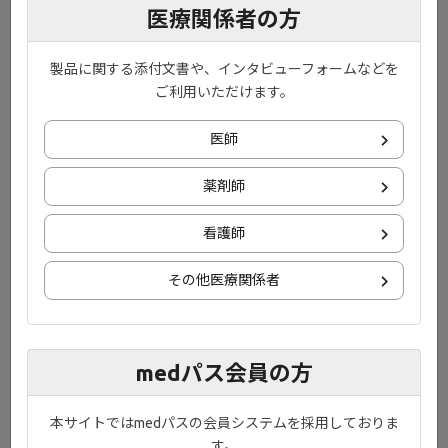
医療関係者の方
製品に関する添付文書や、インタビューフォームなどを
ご利用いただけます。
医師
薬剤師
看護師
1) 社内資料：SELECTION（2022年3月承認）〔承認時評価資料〕
2) Feagan BG, et al. Lancet. 397（10292）：2372-2384, 2021
その他医療関係者
（利益相反：本研究はGilead Sciences Inc. の資金提供により行わ
れた）
medパス会員の方
演者
北里大学北里研究所病院 炎症性腸疾患先進治療セ
ンター 特別顧問
本サイトではmedパスの会員システムを採用しておりま
日比 紀文 先生
す。