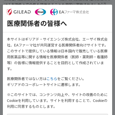
1,2)
ける有効性と安全性を評価することを目的に実施されました
。
対象は中等症から重症の活動性潰瘍性大腸炎患者であり、寛解導
入試験ではBiologic-Naïve 659例（うち日本人37例）、Biologic-
医療関係者の皆様へ
1,2)
Experienced 689例（うち日本人72例）でした
。
本サイトはギリアド・サイエンシズ株式会社、エーザイ株式会
社、EAファーマ社が共同運営する医療関係者向けサイトです。
このサイトで提供している情報は日本国内で販売している医療
用医薬品等に関する情報を医療関係者（医師・薬剤師・看護師
等）の皆様に情報提供することを目的として作成されていま
す。
医療関係者ではない方は
こちら
をご覧ください。
ギリアドのコーポレートサイトに遷移します。
本試験は、投与10週時点における有効性と安全性を検討した寛解
※このサイトでは、コンテンツ向上や、サイトの改善のために
導入試験と、投与58週時点における有効性と安全性を検討した寛
Cookieを利用しています。サイトを利用することで、Cookieの
1,2)
解維持試験から成ります
。この動画では、寛解導入試験の結果
利用に同意するものとします。
をご紹介します。