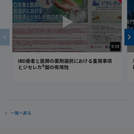
9:38
IBD患者と医師の薬剤選択における重視事項
®
とジセレカ
錠の有用性
一覧へ戻る