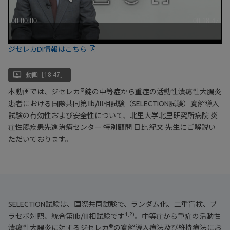
ジセレカDI情報はこちら
ondemand_video
動画［18:47］
®
本動画では、ジセレカ
錠の中等症から重症の活動性潰瘍性大腸炎
患者における国際共同第Ⅱb/Ⅲ相試験（SELECTION試験）寛解導入
試験の有効性および安全性について、北里大学北里研究所病院 炎
症性腸疾患先進治療センター 特別顧問 日比 紀文 先生にご解説い
ただいております。
SELECTION試験は、国際共同試験で、ランダム化、二重盲検、プ
1,2)
ラセボ対照、統合第Ⅱb/Ⅲ相試験です
。中等症から重症の活動性
®
潰瘍性大腸炎に対するジセレカ
の寛解導入療法及び維持療法にお