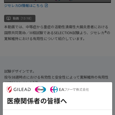
ジセレカDI情報はこちら
ondemand_video
動画［13:18］
本動画では、中等症から重症の活動性潰瘍性大腸炎患者における
®
国際共同第Ⅱb／Ⅲ相試験であるSELECTION試験より、ジセレカ
の
寛解維持における有用性について紹介しています。
試験デザインです。
投与58週時点における有効性と安全性によって寛解維持の有用性
1,2)
が検討されました
。
医療関係者の皆様へ