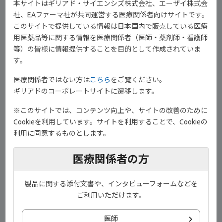
本サイトはギリアド・サイエンシズ株式会社、エーザイ株式会
社、EAファーマ社が共同運営する医療関係者向けサイトです。
このサイトで提供している情報は日本国内で販売している医療
用医薬品等に関する情報を医療関係者（医師・薬剤師・看護師
等）の皆様に情報提供することを目的として作成されていま
す。
SELECTION試験は国際共同試験であり、ランダム化、二重盲検、
医療関係者ではない方は
こちら
をご覧ください。
プラセボ対照、統合第Ⅱb/Ⅲ相試験で、中等症から重症の活動性潰
ギリアドのコーポレートサイトに遷移します。
®
瘍性大腸炎に対する、ジセレカ
の寛解導入療法及び維持療法にお
1,2)
ける有効性と安全性を評価することを目的に実施されました
。
※このサイトでは、コンテンツ向上や、サイトの改善のために
Cookieを利用しています。サイトを利用することで、Cookieの
利用に同意するものとします。
医療関係者の方
製品に関する添付文書や、インタビューフォームなどを
ご利用いただけます。
医師