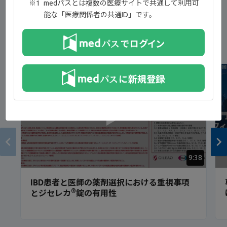
medパスとは複数の医療サイトで共通して利用可
能な「医療関係者の共通ID」です。
新着コンテンツ
NEW
9:38
IBD患者と医師の薬剤選択における重視事項
®
とジセレカ
錠の有用性