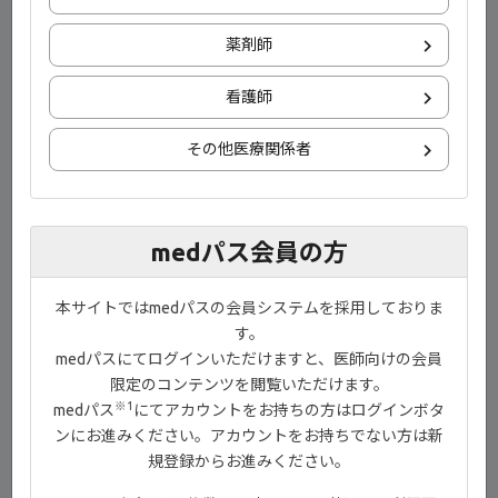
薬剤師
1) 社内資料：SELECTION〔承認時評価資料〕
2) Feagan BG, et al. Lancet. 397（10292）：2372-2384, 2021
（利益相反：本研究はGilead Sciences Inc. の資金提供により行わ
看護師
れた）
その他医療関係者
目次
medパス会員の方
00:00-00:11 イントロダクション
00:12-02:03 製品特性・作用機序
本サイトではmedパスの会員システムを採用しておりま
02:04-06:50 試験概要
す。
medパスにてログインいただけますと、医師向けの会員
06:51-09:41 有効性
限定のコンテンツを閲覧いただけます。
09:42-12:53 安全性
※1
medパス
にてアカウントをお持ちの方はログインボタ
ンにお進みください。アカウントをお持ちでない方は新
12:54-13:13 まとめ
規登録からお進みください。
13:14-13:18 エンディング