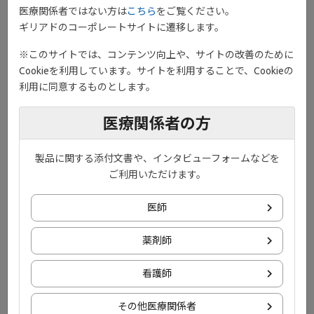
医療関係者ではない方は
こちら
をご覧ください。
Biologic-Naïve又はBiologic-Experiencedの寛解導入試験を
ギリアドのコーポレートサイトに遷移します。
完了し、Week10時点で臨床的寛解（EBS寛解）又は臨床的
※このサイトでは、コンテンツ向上や、サイトの改善のために
改善（MCS改善）のいずれかを達成した患者を対象とした
Cookieを利用しています。サイトを利用することで、Cookieの
寛解維持試験において、主要評価項目（検証的評価項目）
利用に同意するものとします。
＊3
であるWeek58時点での臨床的寛解率（EBS寛解率）
は、
ジセレカ200mg群でジセレカ200mgからのプラセボ切替え
医療関係者の方
群より有意に高く、ジセレカ200mg群のプラセボ切替え群
に対する優越性が検証されました（p＜0.0001、寛解維持試
験ベースライン時の経口全身性副腎皮質ステロイド又は免
製品に関する添付文書や、インタビューフォームなどを
疫調節剤の併用有無、及び寛解導入試験における参加コホ
ご利用いただけます。
ートにより層別化されたCMH検定）。
医師
薬剤師
4.潰瘍性大腸炎患者に対し、通常成人に
はフィルゴチニブとして200mgを1日1
看護師
回経口投与します。
その他医療関係者