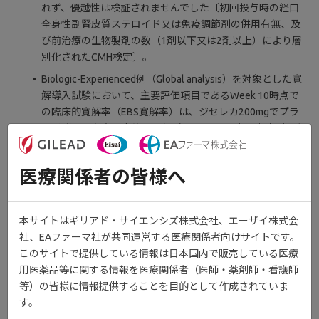
れず、優越性は検証されませんでした〔初回投与時の経口
全身性副腎皮質ステロイド又は免疫調節剤の併用有無、及
び前治療の生物製剤の数（1剤以下又は2剤以上）により層
別化されたCMH検定〕。
Biologic-Experienced例（Global analysis）を対象とした寛
解導入試験において、主要評価項目であるWeek 10時点で
の臨床的寛解率（EBS寛解率）は、ジセレカ200mgでプラ
セボ群より有意に高値でした〔p＝0.0103、初回投与時の経
口全身性副腎皮質ステロイド又は免疫調節剤の併用有無、
及び前治療の生物製剤の数（1剤以下又は2剤以上）により
医療関係者の皆様へ
層別化されたCMH検定〕。
本サイトはギリアド・サイエンシズ株式会社、エーザイ株式会
社、EAファーマ社が共同運営する医療関係者向けサイトです。
3.寛解導入試験で臨床的寛解/改善がみら
このサイトで提供している情報は日本国内で販売している医療
れた患者を対象とした寛解維持試験にお
用医薬品等に関する情報を医療関係者（医師・薬剤師・看護師
いても、臨床症状の改善が認められまし
等）の皆様に情報提供することを目的として作成されていま
す。
た。（Week58時点での臨床的寛解）