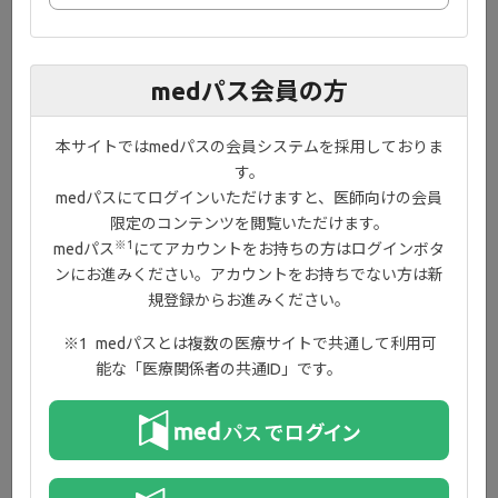
medパス会員の方
5.重大な副作用として、帯状疱疹
（0.2％）、肺炎（0.3％）等の感染症
本サイトではmedパスの会員システムを採用しておりま
（日和見感染症を含む）、消化管穿孔
す。
（頻度不明）、好中球減少（0.1％未
medパスにてログインいただけますと、医師向けの会員
満）、リンパ球減少（0.1％未満）、ヘ
限定のコンテンツを閲覧いただけます。
※1
medパス
にてアカウントをお持ちの方はログインボタ
モグロビン減少（0.1％未満）、ALT上
ンにお進みください。アカウントをお持ちでない方は新
昇（0.6％）、AST上昇（0.5％）等の肝
規登録からお進みください。
機能障害、間質性肺炎（頻度不明）、静
medパスとは複数の医療サイトで共通して利用可
脈血栓塞栓症（0.1％未満）が報告され
能な「医療関係者の共通ID」です。
ています。主な副作用（1％以上、10％
未満）は、尿路感染、上気道感染、浮動
性めまい、悪心です。