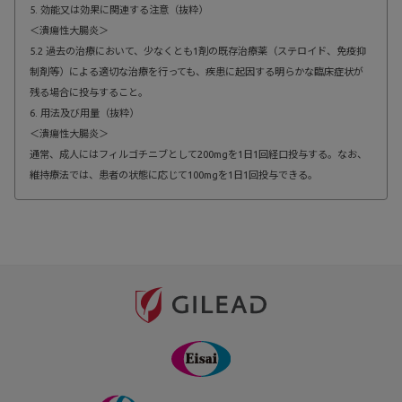
5. 効能又は効果に関連する注意（抜粋）
＜潰瘍性大腸炎＞
5.2 過去の治療において、少なくとも1剤の既存治療薬（ステロイド、免疫抑
制剤等）による適切な治療を行っても、疾患に起因する明らかな臨床症状が
残る場合に投与すること。
6. 用法及び用量（抜粋）
＜潰瘍性大腸炎＞
通常、成人にはフィルゴチニブとして200mgを1日1回経口投与する。なお、
維持療法では、患者の状態に応じて100mgを1日1回投与できる。