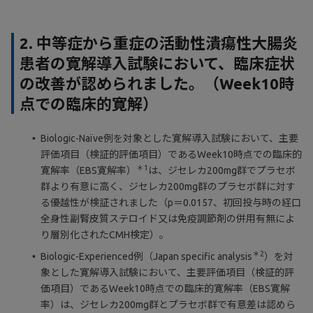
2. 中等症から重症の活動性潰瘍性大腸炎
患者の寛解導入試験において、臨床症状
の改善が認められました。（Week10時
点での臨床的寛解）
Biologic-Naïve例を対象とした寛解導入試験において、主要
評価項目（検証的評価項目）であるWeek10時点での臨床的
＊1
寛解率（EBS寛解率）
は、ジセレカ200mg群でプラセボ
群より有意に高く、ジセレカ200mg群のプラセボ群に対す
る優越性が検証されました（p＝0.0157、初回投与時の経口
全身性副腎皮質ステロイド又は免疫調節剤の併用有無によ
り層別化されたCMH検定）。
＊2
Biologic-Experienced例（Japan specific analysis
）を対
象とした寛解導入試験において、主要評価項目（検証的評
価項目）であるWeek10時点での臨床的寛解率（EBS寛解
率）は、ジセレカ200mg群とプラセボ群で有意差は認めら