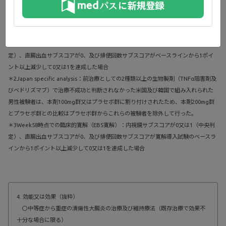
添付文書の副作用及び臨床成績の安全性の結
果をご参照ください。
＊1Week10時点での臨床的寛解（EBS寛解）：内視鏡サブスコアが0又は1（中央判
定）、直腸出血サブスコアが0、及び排便回数サブスコアがベースラインから1ポイ
ント以上減少して0又は1を達成した場合
＊2Japan specific analysis：前治療としての2種類以上の生物製剤（TNFα阻害剤及
びベドリズマブ）で治療不成功と判断されなかった米国及び韓国で組み入れられた
男性被験者は、本剤100mg群又はプラセボ群に割り付けされたため、本剤200mg群
とプラセボ群との比較はプラセボ群からこれらの被験者を除外して行った。
＊3Week58時点での臨床的寛解（EBS寛解）：内視鏡サブスコアが0又は1（中央判
定）、直腸出血サブスコアが0、及び排便回数サブスコアが寛解導入試験のベースラ
インから1ポイント以上減少して0又は1を達成した場合
4. 効能又は効果（抜粋）
〇中等症から重症の潰瘍性大腸炎の治療及び維持療法（既存治療で効果不
十分な場合に限る）