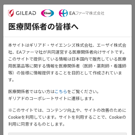
医療関係者の皆様へ
本サイトはギリアド・サイエンシズ株式会社、エーザイ株式会
社、EAファーマ社が共同運営する医療関係者向けサイトです。
このサイトで提供している情報は日本国内で販売している医療
用医薬品等に関する情報を医療関係者（医師・薬剤師・看護師
等）の皆様に情報提供することを目的として作成されていま
す。
医療関係者ではない方は
こちら
をご覧ください。
潰瘍性大腸炎患者さん用
ギリアドのコーポレートサイトに遷移します。
®
ジセレカ
錠携帯カード
※このサイトでは、コンテンツ向上や、サイトの改善のために
Cookieを利用しています。サイトを利用することで、Cookieの
利用に同意するものとします。
®
ジセレカ
錠を服用するにあたって、ご注意いただきたいこと、お
®
よび他科受診の際にジセレカ
錠を 服用していることを示すため