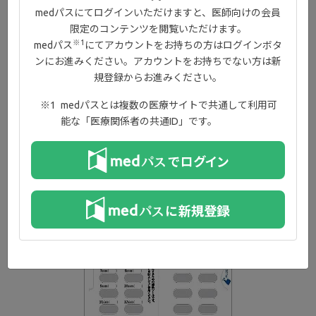
medパスにてログインいただけますと、医師向けの会員
®
ジセレカ
錠ダイアリー
限定のコンテンツを閲覧いただけます。
服薬と体調の記録
※1
medパス
にてアカウントをお持ちの方はログインボタ
ンにお進みください。アカウントをお持ちでない方は新
規登録からお進みください。
®
ジセレカ
錠を服用するにあたって、お薬の服薬状況と体の調子を
記録するための日誌です。
medパスとは複数の医療サイトで共通して利用可
能な「医療関係者の共通ID」です。