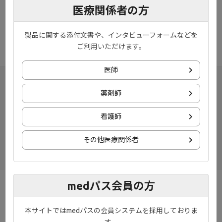
医療関係者の方
製品に関する添付文書や、インタビューフォームなどを
ondemand_video
動画［4:22］
ご利用いただけます。
医師
薬剤師
看護師
その他医療関係者
medパス会員の方
お知らせ
プライバシーポリシー
本サイトではmedパスの会員システムを採用しておりま
ご利用規約
お問い合わせ
す。