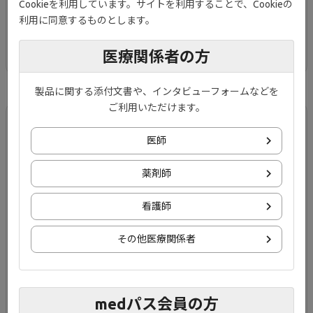
Cookieを利用しています。サイトを利用することで、Cookieの
有効性
利用に同意するものとします。
安全性
医療関係者の方
製品に関する添付文書や、インタビューフォームなどを
ご利用いただけます。
国際共同第Ⅱb/Ⅲ相試験 寛解
医師
維持期
薬剤師
中等症から重症の活動性潰瘍性大腸炎患者に対する寛解導
看護師
入療法及び維持療法におけるジセレカの有効性及び安全性
を評価しました。
その他医療関係者
試験概要
有効性
medパス会員の方