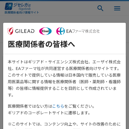
医療関係者向け情報サイト
臨床成績
医療関係者の皆様へ
本サイトはギリアド・サイエンシズ株式会社、エーザイ株式会
国際共同第Ⅱb/Ⅲ相試験 寛解
社、EAファーマ社が共同運営する医療関係者向けサイトです。
このサイトで提供している情報は日本国内で販売している医療
導入期
用医薬品等に関する情報を医療関係者（医師・薬剤師・看護師
等）の皆様に情報提供することを目的として作成されていま
す。
中等症から重症の活動性潰瘍性大腸炎患者に対する寛解導
入療法及び維持療法におけるジセレカの有効性及び安全性
医療関係者ではない方は
こちら
をご覧ください。
を評価しました。
ギリアドのコーポレートサイトに遷移します。
試験概要
※このサイトでは、コンテンツ向上や、サイトの改善のために