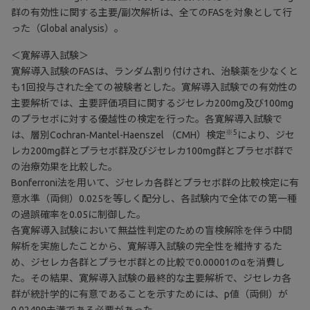
群の有効性に関する主要/副次解析は、全てのFASを対象として行
った（Global analysis）。
＜寛解導入試験＞
寛解導入試験のFASは、ランダム割り付けされ、治験薬を少なくと
も1回投与された全ての被験者とした。寛解導入試験での有効性の
主要解析では、主要評価項目に関するジセレカ200mg及び100mg
のプラセボに対する優越性の検定を行った。各寛解導入試験で
※5
は、層別Cochran-Mantel-Haenszel （CMH）検定
により、ジセ
レカ200mg群とプラセボ群及びジセレカ100mg群とプラセボ群で
の治療効果を比較した。
Bonferroni法を用いて、ジセレカ各群とプラセボ群の比較検定に有
意水準（両側）0.025を等しく配分し、各試験内で全体での第一種
の過誤確率を0.05に制御した。
各寛解導入試験において無益性判定のための盲検解除を伴う中間
解析を実施したことから、寛解導入試験の完全性を維持するた
め、ジセレカ各群とプラセボ群との比較で0.00001のαを消費し
た。その結果、寛解導入試験の最終的な主要解析で、ジセレカ各
群が統計学的に有意であることを示すためには、p値（両側）が