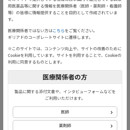
用医薬品等に関する情報を医療関係者（医師・薬剤師・看護師
等）の皆様に情報提供することを目的として作成されていま
す。
医療関係者ではない方は
こちら
をご覧ください。
ギリアドのコーポレートサイトに遷移します。
※このサイトでは、コンテンツ向上や、サイトの改善のために
Cookieを利用しています。サイトを利用することで、Cookieの
利用に同意するものとします。
Q1：第１四分位
医療関係者の方
Q3：第３四分位
年齢：最初に治験薬を投与された時点での年齢
全身性ステロイド剤：投与経路が経口、静注、筋注の薬剤のみ集
製品に関する添付文書や、インタビューフォームなどを
計
ご利用いただけます。
※：国内未承認
医師
薬剤師