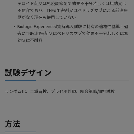
テロイド剤又は免疫調節剤で効果不十分若しくは無効又は
不耐容であり、TNFα阻害剤又はベドリズマブによる前治療
歴がなく現在も使用していない
Biologic-Experienced寛解導入試験に特有の適格性基準：過
去にTNFα阻害剤又はベドリズマブで効果不十分若しくは無
効又は不耐容
試験デザイン
ランダム化、二重盲検、プラセボ対照、統合第Ⅱb/Ⅲ相試験
方法