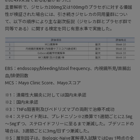
0.02499未満である必要があった。
主要解析で、ジセレカ200mg又は100mgのプラセボに対する優越
性が検証された場合には、引き続きジセレカの同用量群につい
て、以下の順序により主な副次仮説（ジセレカ群とプラセボ群で
同等である）に関する検定を同じ有意水準で実施した。
EBS：endoscopy/bleeding/stool frequency、内視鏡所見/直腸出
血/排便回数
MCS：Mayo Clinic Score、Mayoスコア
※1：潰瘍性大腸炎に対しては国内未承認
※2：国内未承認
※3：TNFα阻害剤及びベドリズマブの両剤で治療不成功
※4：ステロイド剤は、プレドニゾン※2換算で1週間ごとに2.5㎎
～5㎎ずつ、ステロイドフリーに至るまで漸減した。ブデソニドの
場合は、3週間ごとに3mg/日ずつ漸減した。
※5：層別因子は、Biologic-Naïve寛解導入試験ではDay 1時点の全