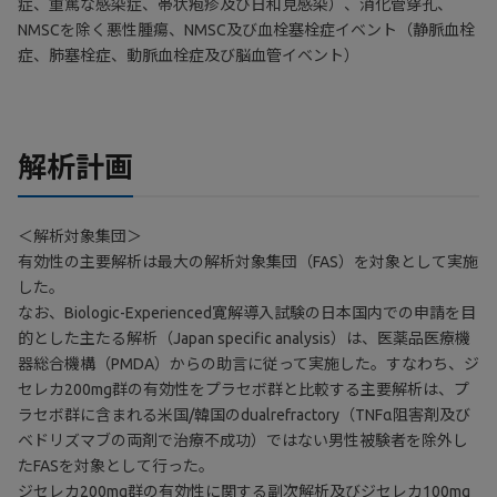
症、重篤な感染症、帯状疱疹及び日和見感染）、消化管穿孔、
NMSCを除く悪性腫瘍、NMSC及び血栓塞栓症イベント（静脈血栓
症、肺塞栓症、動脈血栓症及び脳血管イベント）
解析計画
＜解析対象集団＞
有効性の主要解析は最大の解析対象集団（FAS）を対象として実施
した。
なお、Biologic-Experienced寛解導入試験の日本国内での申請を目
的とした主たる解析（Japan specific analysis）は、医薬品医療機
器総合機構（PMDA）からの助言に従って実施した。すなわち、ジ
セレカ200mg群の有効性をプラセボ群と比較する主要解析は、プ
ラセボ群に含まれる米国/韓国のdualrefractory（TNFα阻害剤及び
ベドリズマブの両剤で治療不成功）ではない男性被験者を除外し
たFASを対象として行った。
ジセレカ200mg群の有効性に関する副次解析及びジセレカ100mg