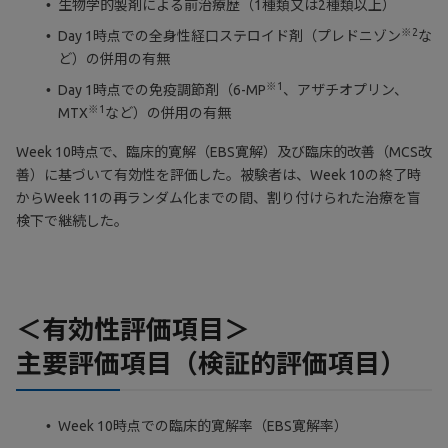
生物学的製剤による前治療歴（1種類又は2種類以上）
※2
Day 1時点での全身性経口ステロイド剤（プレドニゾン
な
ど）の併用の有無
※1
Day 1時点での免疫調節剤（6-MP
、アザチオプリン、
※1
MTX
など）の併用の有無
Week 10時点で、臨床的寛解（EBS寛解）及び臨床的改善（MCS改
善）に基づいて有効性を評価した。被験者は、Week 10の終了時
からWeek 11の再ランダム化までの間、割り付けられた治療を盲
検下で継続した。
＜有効性評価項目＞
主要評価項目（検証的評価項目）
Week 10時点での臨床的寛解率（EBS寛解率）