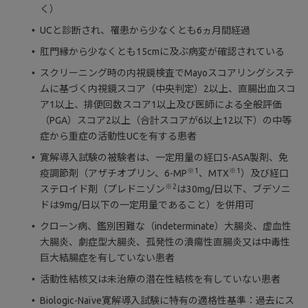
く）
UCと診断され、罹患から少なくとも6ヵ月間経過
肛門縁から少なくとも15cmに及ぶ病変が確認されている
スクリーニング時の内視鏡検査でMayoスコアリングシステ
ムに基づく内視鏡スコア（中央判定）2以上、直腸出血スコ
ア1以上、排便回数スコア1以上及び医師による全般評価
（PGA）スコア2以上（合計スコアが6以上12以下）の中等
症から重症の活動性UCを有する患者
寛解導入試験の被験者は、一定用量の経口5-ASA製剤、免
※1
※1
疫調節剤（アザチオプリン、6-MP
、MTX
）及び経口
※2
ステロイド剤（プレドニゾン
は30mg/日以下、ブデソニ
ドは9mg/日以下の一定用量であること）を併用可
クローン病、鑑別困難な（indeterminate）大腸炎、虚血性
大腸炎、劇症型大腸炎、孤発性の潰瘍性直腸炎又は中毒性
巨大結腸症を有していない患者
活動性結核又は未治療の潜在性結核を有していない患者
Biologic-Naïve寛解導入試験に特有の適格性基準：過去にス