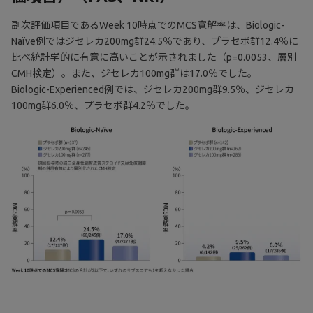
副次評価項目であるWeek 10時点でのMCS寛解率は、Biologic-
Naïve例ではジセレカ200mg群24.5％であり、プラセボ群12.4％に
比べ統計学的に有意に高いことが示されました（p=0.0053、層別
CMH検定）。また、ジセレカ100mg群は17.0％でした。
Biologic-Experienced例では、ジセレカ200mg群9.5％、ジセレカ
100mg群6.0％、プラセボ群4.2％でした。