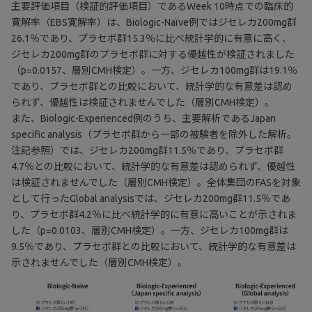
主要評価項目（検証的評価項目）であるWeek 10時点での臨床的
寛解率（EBS寛解率）は、Biologic-Naïve例ではジセレカ200mg群
26.1％であり、プラセボ群15.3％に比べ統計学的に有意に高く、
ジセレカ200mg群のプラセボ群に対する優越性が検証されました
（p=0.0157、層別CMH検定）。一方、ジセレカ100mg群は19.1％
であり、プラセボ群との比較において、統計学的な有意差は認め
られず、優越性は検証されませんでした（層別CMH検定）。
また、Biologic-Experienced例のうち、主要解析であるJapan
specific analysis（プラセボ群から一部の被験者を除外した解析。
注記参照）では、ジセレカ200mg群11.5％であり、プラセボ群
4.7％との比較において、統計学的な有意差は認められず、優越性
は検証されませんでした（層別CMH検定）。全体集団のFASを対象
として行ったGlobal analysisでは、ジセレカ200mg群11.5％であ
り、プラセボ群4.2％に比べ統計学的に有意に高いことが示されま
した（p=0.0103、層別CMH検定）。一方、ジセレカ100mg群は
9.5％であり、プラセボ群との比較において、統計学的な有意差は
示されませんでした（層別CMH検定）。