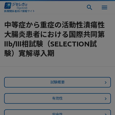
医療関係者向け情報サイト
中等症から重症の活動性潰瘍性
大腸炎患者における国際共同第
Ⅱb/Ⅲ相試験（SELECTION試
験）寛解導入期​
試験概要
有効性
安全性