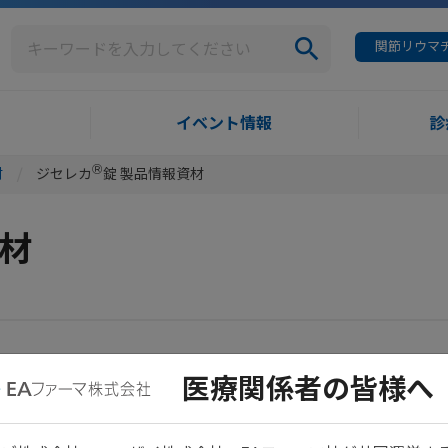
関節リウマチ
イベント情報
診
Ⓡ
材
ジセレカ
錠 製品情報資材
資材
医療関係者の皆様へ
性大腸炎患者における国際共同第Ⅱb/Ⅲ相試験（用量探索試験）