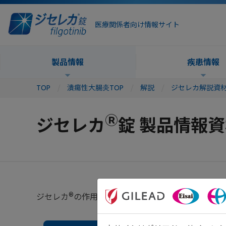
医療関係者向け情報サイト
製品情報
疾患情報
TOP
潰瘍性大腸炎TOP
解説
ジセレカ解説資
Ⓡ
ジセレカ
錠 製品情報
®
ジセレカ
の作用機序や、中等症から重症の活動性潰瘍