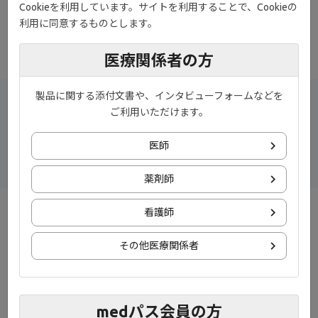
Cookieを利用しています。サイトを利用することで、Cookieの
利用に同意するものとします。
ondemand_video
動画［5:46］
医療関係者の方
製品に関する添付文書や、インタビューフォームなどを
ご利用いただけます。
演者
札幌医科大学医学部 消化器内科学講座 教授
仲瀬 裕志 先生
医師
薬剤師
看護師
潰瘍性大腸炎の病態には複数のサイトカインが関与しており、多
様性を有することが知られています。炎症性サイトカインとJAK-
その他医療関係者
STAT経路のpositive feedbackによる過剰な免疫反応を制御する上
で、JAK阻害剤が重要な役割を果たします。
潰瘍性大腸炎におけるサイトカインの働きとJAK-STAT経路および
JAK阻害剤を含めた病態に応じた長期の治療ストラテジー構築の重
medパス会員の方