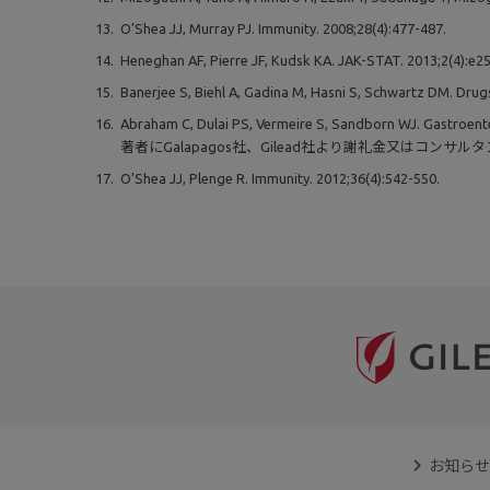
O’Shea JJ, Murray PJ. Immunity. 2008;28(4):477-487.
Heneghan AF, Pierre JF, Kudsk KA. JAK-STAT. 2013;2(4):e2
Banerjee S, Biehl A, Gadina M, Hasni S, Schwartz DM. Drug
Abraham C, Dulai PS, Vermeire S, Sandborn WJ. Gastroente
著者にGalapagos社、Gilead社より謝礼金又はコン
O’Shea JJ, Plenge R. Immunity. 2012;36(4):542-550.
お知らせ