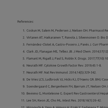
References:
Coskun M, Salem M, Pedersen J, Nielsen OH. Pharmacol Res
Virtanen AT, Haikarainen T, Raivola J, Silvennoinen O. Bio 
Fernández-Clotet A, Castro-Poceiro J, Panés J. Curr Pharm
Clark JD, Flanagan ME, Telliez JB. J Med Chem. 2014;57(12
Flamant M, Rigaill J, Paul S, Roblin X. Drugs. 2017;77(10):1
Neurath MF. Cytokine Growth Factor Rev. 2019;45:1-8.
Neurath MF. Nat Rev Immunol. 2014;14(5):329-342.
De Vries LCS, Ludbrook VJ, Hicks KJ, D’Haens GR. BMJ Case
Soendergaard C, Bergenheim FH, Bjerrum JT, Nielsen OH. 
Bevivino G, Monteleone G. Expert Rev Gastroenterol Hepat
Lee SH, Kwon JE, Cho ML. Intest Res. 2018;16(1):26-42.
Mizoguchi A, Yano A, Himuro H, Ezaki Y, Sadanaga T, Mizog