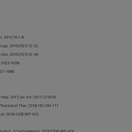
. 2013;76:1-8.
Drugs. 2019;33(1):15-32.
 Des. 2019;25(1):32-40.
):5023-5038.
057-1068.
 Rep. 2017; pii: bcr-2017-221078.
Pharmacol Ther. 2018;192:100-111.
ol. 2018;12(9):907-915.
uchi E. J Gastroenterol. 2018;53(4):465-474.