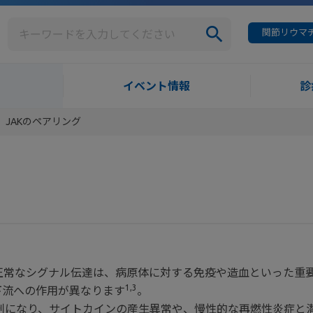
関節リウマチ
イベント情報
診
JAKのペアリング
の正常なシグナル伝達は、病原体に対する免疫や造血といった重
1,3
下流への作用が異なります
。
達が過剰になり、サイトカインの産生異常や、慢性的な再燃性炎症