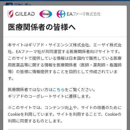
医療関係者向け情報サイト
医療関係者の皆様へ
One Point Info Vol.7 欧州にお
けるUC患者の残存症状及び治療
本サイトはギリアド・サイエンシズ株式会社、エーザイ株式会
満足度の現状：リアルワールド
社、EAファーマ社が共同運営する医療関係者向けサイトです。
調査（海外データ）
このサイトで提供している情報は日本国内で販売している医療
用医薬品等に関する情報を医療関係者（医師・薬剤師・看護師
等）の皆様に情報提供することを目的として作成されていま
す。
医療関係者ではない方は
こちら
をご覧ください。
ギリアドのコーポレートサイトに遷移します。
※このサイトでは、コンテンツ向上や、サイトの改善のために
Cookieを利用しています。サイトを利用することで、Cookieの
利用に同意するものとします。