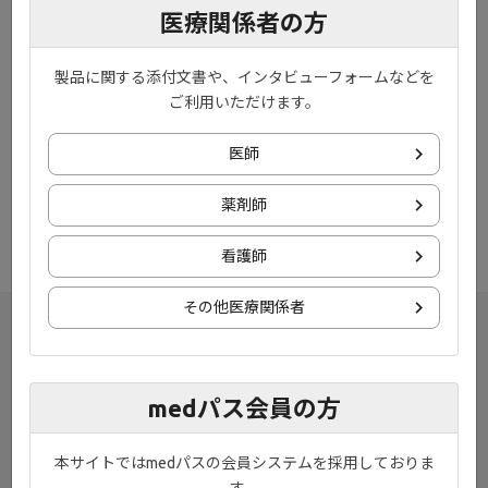
医療関係者の方
会員限定コンテンツ
※再生するにはログインが必要です
製品に関する添付文書や、インタビューフォームなどを
ご利用いただけます。
ondemand_video
動画［3:27］
医師
疾患・診断・治療に関するOne Point Information vol. 6として、実
臨床において最適ではない疾患管理下にあるUC患者の割合：IBD-
薬剤師
PODCAST研究について紹介しています。
看護師
その他医療関係者
medパス会員の方
本サイトではmedパスの会員システムを採用しておりま
す。