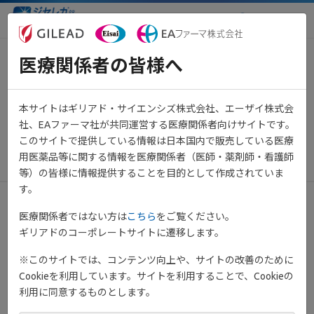
医療関係者向け情報サイト
医療関係者の皆様へ
One Point Info Vol.6
実臨床において最適ではない疾
本サイトはギリアド・サイエンシズ株式会社、エーザイ株式会
患管理下にあるUC患者の割合：
社、EAファーマ社が共同運営する医療関係者向けサイトです。
IBD-PODCAST研究
このサイトで提供している情報は日本国内で販売している医療
用医薬品等に関する情報を医療関係者（医師・薬剤師・看護師
等）の皆様に情報提供することを目的として作成されていま
す。
医療関係者ではない方は
こちら
をご覧ください。
ギリアドのコーポレートサイトに遷移します。
※このサイトでは、コンテンツ向上や、サイトの改善のために
Cookieを利用しています。サイトを利用することで、Cookieの
利用に同意するものとします。