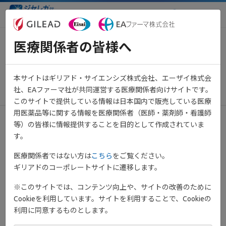
医療関係者向け情報サイト
医療関係者の皆様へ
【重要】システムメンテナンス
のお知らせ
本サイトはギリアド・サイエンシズ株式会社、エーザイ株式会
2022年9月20日
その他
社、EAファーマ社が共同運営する医療関係者向けサイトです。
このサイトで提供している情報は日本国内で販売している医療
用医薬品等に関する情報を医療関係者（医師・薬剤師・看護師
等）の皆様に情報提供することを目的として作成されていま
平素は当サイトをご利用いただき、誠にありがとうございます。
す。
システムメンテナンスのため、下記日程にてサービス停止を予定
医療関係者ではない方は
こちら
をご覧ください。
しております。
ギリアドのコーポレートサイトに遷移します。
みなさまにはご不便おかけいたしますが、何卒ご理解いただきま
すようお願い申し上げます。
※このサイトでは、コンテンツ向上や、サイトの改善のために
Cookieを利用しています。サイトを利用することで、Cookieの
メンテナンス日時：
利用に同意するものとします。
2022年9月20日(火) 21:00 ～ 2022年9月21日(水) 9:00 予定