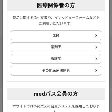
医療関係者の方
※作業進捗により、前後する場合がございます。ご了承ください
ませ。
※メンテナンス時間帯は、ページが正しく表示されない場合がご
製品に関する添付文書や、インタビューフォームなどを
ざいます。
ご利用いただけます。
医師
薬剤師
看護師
その他医療関係者
medパス会員の方
お知らせ
プライバシーポリシー
本サイトではmedパスの会員システムを採用しておりま
ご利用規約
お問い合わせ
す。