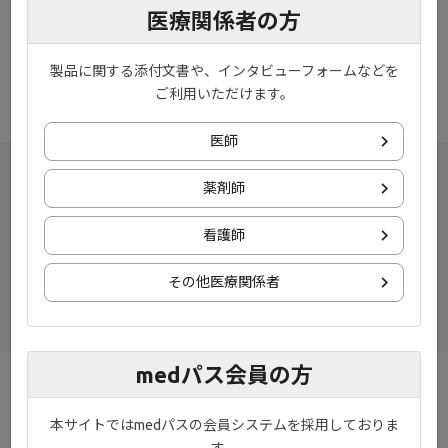
医療関係者の方
※作業進捗により、前後する場合がございます。ご了承ください
ませ。
※メンテナンス時間帯は、ページが正しく表示されない場合がご
製品に関する添付文書や、インタビューフォームなどを
ざいます。
ご利用いただけます。
医師
薬剤師
看護師
その他医療関係者
medパス会員の方
お知らせ
プライバシーポリシー
本サイトではmedパスの会員システムを採用しておりま
ご利用規約
お問い合わせ
す。