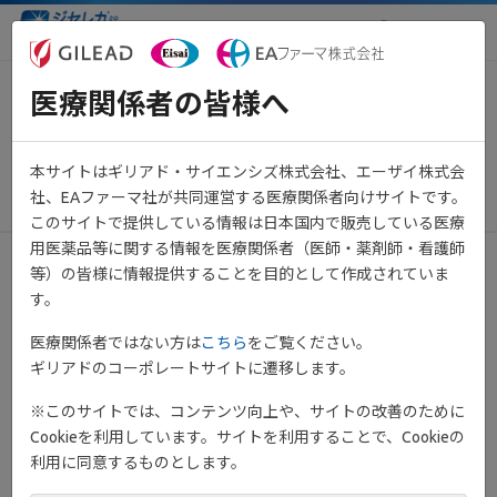
医療関係者向け情報サイト
医療関係者の皆様へ
【重要】システムメンテナンス
のお知らせ
本サイトはギリアド・サイエンシズ株式会社、エーザイ株式会
2022年12月1日
その他
社、EAファーマ社が共同運営する医療関係者向けサイトです。
このサイトで提供している情報は日本国内で販売している医療
用医薬品等に関する情報を医療関係者（医師・薬剤師・看護師
等）の皆様に情報提供することを目的として作成されていま
平素は当サイトをご利用いただき、誠にありがとうございます。
す。
システムメンテナンスのため、下記日程にてサービス停止を予定
医療関係者ではない方は
こちら
をご覧ください。
しております。
ギリアドのコーポレートサイトに遷移します。
みなさまにはご不便おかけいたしますが、何卒ご理解いただきま
すようお願い申し上げます。
※このサイトでは、コンテンツ向上や、サイトの改善のために
Cookieを利用しています。サイトを利用することで、Cookieの
メンテナンス日時：
利用に同意するものとします。
2022年12月01日(木) 20:00 ～ 21:00 予定