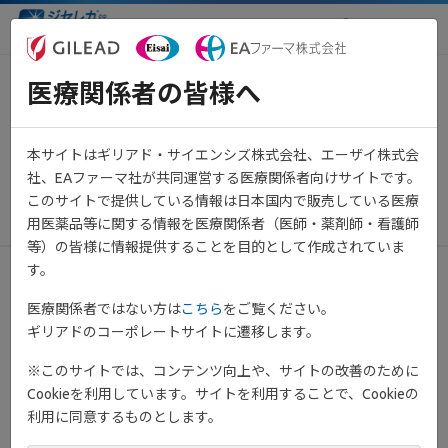
医療関係者向け情報サイト
医療関係者の皆様へ
【重要】システムメンテナンス
のお知らせ（11月20日 21:00～
本サイトはギリアド・サイエンシズ株式会社、エーザイ株式会
23:00予定）
社、EAファーマ社が共同運営する医療関係者向けサイトです。
このサイトで提供している情報は日本国内で販売している医療
2024年11月20日
その他
用医薬品等に関する情報を医療関係者（医師・薬剤師・看護師
等）の皆様に情報提供することを目的として作成されていま
す。
平素は当サイトをご利用いただき、誠にありがとうございます。
医療関係者ではない方は
こちら
をご覧ください。
ギリアドのコーポレートサイトに遷移します。
下記日程にてメンテナンス作業を予定しております。
※このサイトでは、コンテンツ向上や、サイトの改善のために
メンテナンス日時：
Cookieを利用しています。サイトを利用することで、Cookieの
2024年11月20日(水) 21:00 ～ 23:00 予定
利用に同意するものとします。
メンテナンス時間帯は、ページが正しく表示されない場合がござ