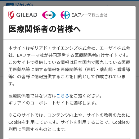
医療関係者向け情報サイト
医療関係者の皆様へ
【重要】システムメンテナンス
のお知らせ（2月2日 19:00～
本サイトはギリアド・サイエンシズ株式会社、エーザイ株式会
20:00予定）
社、EAファーマ社が共同運営する医療関係者向けサイトです。
このサイトで提供している情報は日本国内で販売している医療
2026年1月29日
その他
用医薬品等に関する情報を医療関係者（医師・薬剤師・看護師
等）の皆様に情報提供することを目的として作成されていま
す。
平素は当サイトをご利用いただき、誠にありがとうございます。
医療関係者ではない方は
こちら
をご覧ください。
ギリアドのコーポレートサイトに遷移します。
下記日程にてメンテナンス作業を予定しております。
※このサイトでは、コンテンツ向上や、サイトの改善のために
メンテナンス日時：
Cookieを利用しています。サイトを利用することで、Cookieの
2026年2月2日(月) 19:00 ～ 20:00 予定
利用に同意するものとします。
メンテナンス時間帯は、ページが正しく表示されない場合がござ