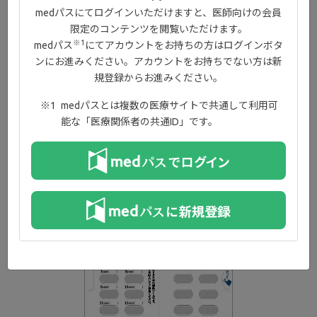
medパスにてログインいただけますと、医師向けの会員
®
ジセレカ
錠ダイアリー
限定のコンテンツを閲覧いただけます。
服薬と体調の記録
※1
medパス
にてアカウントをお持ちの方はログインボタ
ンにお進みください。アカウントをお持ちでない方は新
規登録からお進みください。
®
ジセレカ
錠を服用するにあたって、お薬の服薬状況と体の調子を
記録するための日誌です。
medパスとは複数の医療サイトで共通して利用可
能な「医療関係者の共通ID」です。