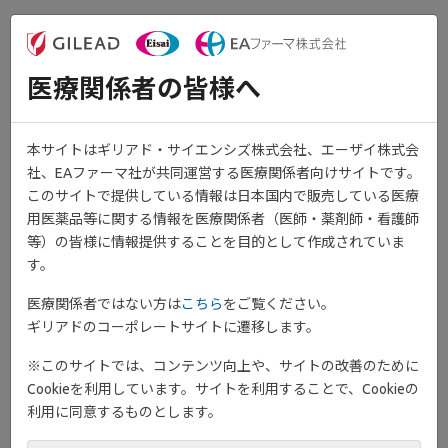
医療関係者の皆様へ
本サイトはギリアド・サイエンシズ株式会社、エーザイ株式会
社、EAファーマ社が共同運営する医療関係者向けサイトです。
このサイトで提供している情報は日本国内で販売している医療
用医薬品等に関する情報を医療関係者（医師・薬剤師・看護師
等）の皆様に情報提供することを目的として作成されていま
す。
医療関係者ではない方は
こちら
をご覧ください。
潰瘍性大腸炎患者さん用
ギリアドのコーポレートサイトに遷移します。
®
ジセレカ
錠携帯カード
※このサイトでは、コンテンツ向上や、サイトの改善のために
Cookieを利用しています。サイトを利用することで、Cookieの
利用に同意するものとします。
®
ジセレカ
錠を服用するにあたって、ご注意いただきたいこと、お
®
よび他科受診の際にジセレカ
錠を 服用していることを示すため