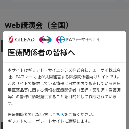
Web講演会（全国）
19:00～20:00
2026年8月27日（木）
医療関係者の皆様へ
NEW
live_tv
ライブ配信
変わり続けるUC治療戦略 ーFilgotinibの使い
本サイトはギリアド・サイエンシズ株式会社、エーザイ株式会
社、EAファーマ社が共同運営する医療関係者向けサイトです。
どころー
このサイトで提供している情報は日本国内で販売している医療
用医薬品等に関する情報を医療関係者（医師・薬剤師・看護師
演者：
小林 拓 先生
座長：
松浦 稔 先生
等）の皆様に情報提供することを目的として作成されていま
す。
視聴予約する
詳細を見る
医療関係者ではない方は
こちら
をご覧ください。
ギリアドのコーポレートサイトに遷移します。
17:00～19:45
2026年9月5日（土）