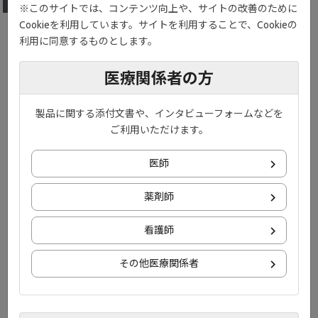
※このサイトでは、コンテンツ向上や、サイトの改善のために
Cookieを利用しています。サイトを利用することで、Cookieの
NEW
live_tv
ライブ配信
利用に同意するものとします。
UC National Symposium 2026
医療関係者の方
視聴予約する
詳細を見る
製品に関する添付文書や、インタビューフォームなどを
ご利用いただけます。
医師
イベント情報ページへ
薬剤師
お知らせ
看護師
その他医療関係者
2026年7月31日
コンテンツ
ジセレカ解説動画に「IBD患者と医師の薬剤選択における重視
®