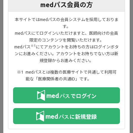
事項とジセレカ
錠の有用性」を追加しました。
medパス会員の方
2026年7月31日
コンテンツ
本サイトではmedパスの会員システムを採用しておりま
ジセレカ解説動画に「専門医が考えるべきフィルゴチニブの
す。
UCにおけるbest use」を追加しました。
medパスにてログインいただけますと、医師向けの会員
限定のコンテンツを閲覧いただけます。
※1
medパス
にてアカウントをお持ちの方はログインボタ
2026年7月31日
コンテンツ
ンにお進みください。アカウントをお持ちでない方は新
診断・治療に愛知医科大学 消化管内科 中村正直先生ご監修の
規登録からお進みください。
動画『患者さんと医療者で一緒に考える 潰瘍性大腸炎 Advanced
medパスとは複数の医療サイトで共通して利用可
Therapy –日常診療におけるSDM/IC実施のTips-』を追加しまし
能な「医療関係者の共通ID」です。
た。
2026年7月23日
その他
夏季期間中（8/10(月)～8/11(火)）の問い合わせ対応について
2026年5月12日
コンテンツ
診断・治療に「One Point Information vol.9」を追加しまし