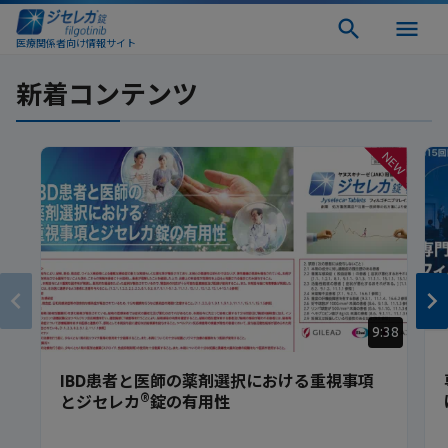
医療関係者向け情報サイト
新着コンテンツ
NEW
9:38
IBD患者と医師の薬剤選択における重視事項
®
とジセレカ
錠の有用性