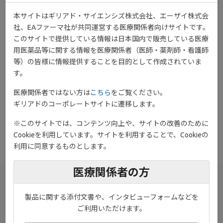
本サイトはギリアド・サイエンシズ株式会社、エーザイ株式会
社、EAファーマ社が共同運営する医療関係者向けサイトです。
このサイトで提供している情報は日本国内で販売している医療
用医薬品等に関する情報を医療関係者（医師・薬剤師・看護師
等）の皆様に情報提供することを目的として作成されていま
す。
ondemand_video
動画［8:21］
医療関係者ではない方は
こちら
をご覧ください。
「IBD領域でのPROに関する最新の知見」の第2回として、「患者
ギリアドのコーポレートサイトに遷移します。
報告型アウトカム（PRO）尺度活用のポイントと課題」につい
て、京都大学大学院医学研究科 地域医療システム学講座 臨床疫学
※このサイトでは、コンテンツ向上や、サイトの改善のために
グループ 特定講師 山崎大先生にご解説いただいております。
Cookieを利用しています。サイトを利用することで、Cookieの
利用に同意するものとします。
医療関係者の方
演者
京都大学大学院医学研究科
製品に関する添付文書や、インタビューフォームなどを
地域医療システム学講座 臨床疫学グループ 特定講
ご利用いただけます。
師