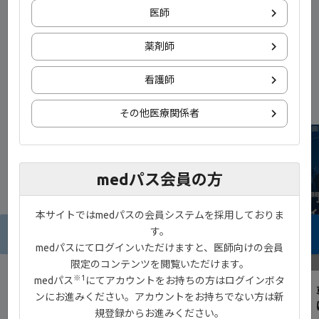
山崎 大 先生
医師
薬剤師
看護師
新着コンテンツ
その他医療関係者
NEW
medパス会員の方
本サイトではmedパスの会員システムを採用しておりま
す。
medパスにてログインいただけますと、医師向けの会員
9:38
限定のコンテンツを閲覧いただけます。
※1
medパス
にてアカウントをお持ちの方はログインボタ
IBD患者と医師の薬剤選択における重視事項
ンにお進みください。アカウントをお持ちでない方は新
®
とジセレカ
錠の有用性
規登録からお進みください。