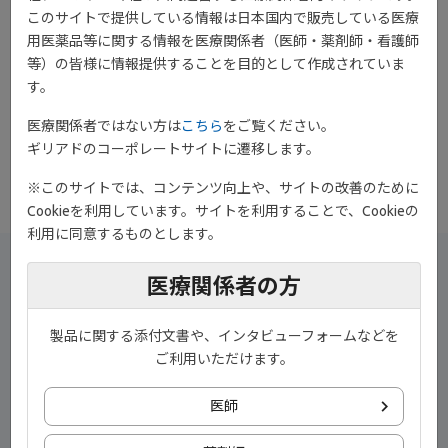
このサイトで提供している情報は日本国内で販売している医療
用医薬品等に関する情報を医療関係者（医師・薬剤師・看護師
等）の皆様に情報提供することを目的として作成されていま
ondemand_video
す。
動画［8:01］
「Shared Decision Making」の第2回として、「IBD診療における
医療関係者ではない方は
こちら
をご覧ください。
SDMの実際」について、岡山大学病院 炎症性腸疾患センター セン
ギリアドのコーポレートサイトに遷移します。
ター長・准教授 平岡佐規子先生にご解説いただいております。
※このサイトでは、コンテンツ向上や、サイトの改善のために
Cookieを利用しています。サイトを利用することで、Cookieの
利用に同意するものとします。
医療関係者の方
演者
岡山大学病院 炎症性腸疾患センター
センター長・准教授
製品に関する添付文書や、インタビューフォームなどを
平岡 佐規子 先生
ご利用いただけます。
医師