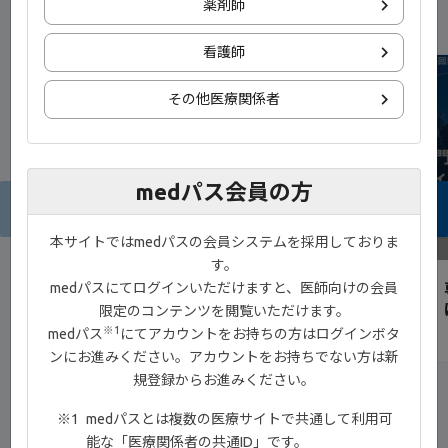
新着コンテンツ
薬剤師
看護師
NEW
その他医療関係者
medパス会員の方
9:38
本サイトではmedパスの会員システムを採用しておりま
す。
medパスにてログインいただけますと、医師向けの会員
IBD患者と医師の薬剤選択における重視事項
®
とジセレカ
錠の有用性
限定のコンテンツを閲覧いただけます。
※1
medパス
にてアカウントをお持ちの方はログインボタ
ンにお進みください。アカウントをお持ちでない方は新
規登録からお進みください。
medパスとは複数の医療サイトで共通して利用可
能な「医療関係者の共通ID」です。