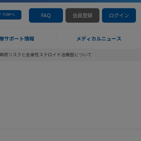
 TOPへ
FAQ
会員登録
ログイン
療サポート情報
メディカルニュース
患者における再燃リスクと全身性ステロイド治療歴について
と