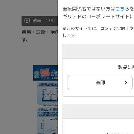
医療関係者ではない方は
こちら
ギリアドのコーポレートサイトに
ondemand_video
動画［4:35］
※このサイトでは、コンテンツ向上や、
疾患・診断・治療に関するOne Point Inform
します。
す。
製品に
動画の内
医師