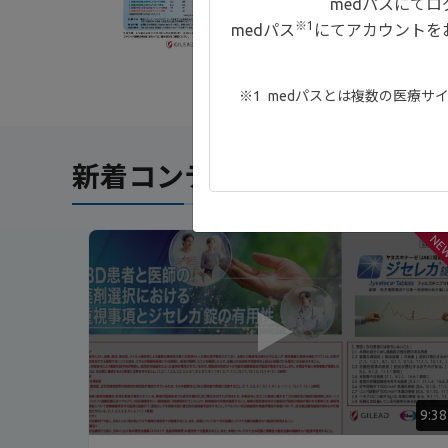
medパスにて
※1
medパス
にてアカウントを
medパスとは複数の医療サ
新着コンテンツ
NE
9:38