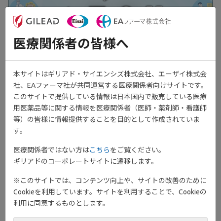
医療関係者の皆様へ
本サイトはギリアド・サイエンシズ株式会社、エーザイ株式会
ondemand_video
動画［3:51］
社、EAファーマ社が共同運営する医療関係者向けサイトです。
疾患・診断・治療に関するOne Point Information vol. 7として、欧
このサイトで提供している情報は日本国内で販売している医療
州におけるUC患者の残存症状及び治療満足度の現状：リアルワー
用医薬品等に関する情報を医療関係者（医師・薬剤師・看護師
ルド調査（海外データ）について紹介しています。
等）の皆様に情報提供することを目的として作成されていま
す。
医療関係者ではない方は
こちら
をご覧ください。
ギリアドのコーポレートサイトに遷移します。
※このサイトでは、コンテンツ向上や、サイトの改善のために
Cookieを利用しています。サイトを利用することで、Cookieの
利用に同意するものとします。