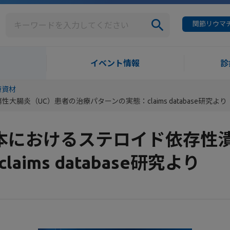
関節リウマチ
イベント情報
診
療資材
性潰瘍性大腸炎（UC）患者の治療パターンの実態：claims database研究より
 Vol.9日本におけるステロイド
ims database研究より