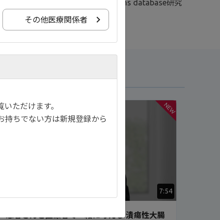
田 雅之先生のご監修のもと、claims database研究
その他医療関係者
覧いただけます。
NEW
お持ちでない方は新規登録から
7:54
患者さんと医療者で一緒に考える 潰瘍性大腸