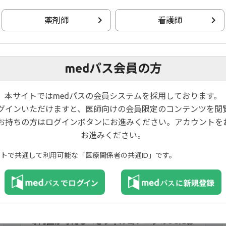
nとして、東京慈恵会医科大学 内科学講座 消化器・肝臓内科 主任教授 猿
UC）患者の治療パターンの実態について紹介しています。
薬剤師
看護師
medパス会員の方
本サイトではmedパスの会員システムを採用しております。
ログインいただけますと、医師向けの会員限定のコンテンツを閲
W
NEW
お持ちの方はログインボタンにお進みください。アカウントを
お進みください。
イトで共通して利用可能な「医療関係者の共通ID」です。
17:47
専門医が考えるべきフィルゴチニブのUCにお