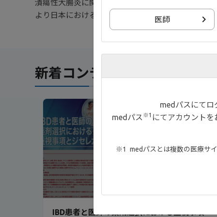
潰瘍性大腸炎に関するOne Point Informatio
より日本におけるステロイド依存性潰瘍性大腸炎（
医師
新着コンテンツ
medパスにて
NE
※1
medパス
にてアカウントを
medパスとは複数の医療サ
9:38
IBD患者と医師の薬剤選択における重視事項