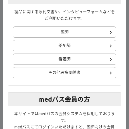
製品に関する添付文書や、インタビューフォームなどを
ご利用いただけます。
医師
薬剤師
1) Akiyama S, et al. Alimentary Pharmacology & Therapeutics,
Volume 59, Issue 11, 2024 （利益相反：著者にEAファーマ株式会
看護師
社、ギリアド・サイエンシズ株式会社、エーザイ株式会社より講
演料などを受領している者が含まれる）
その他医療関係者
目次
medパス会員の方
00:00-00:18 イントロダクション
00:19-03:00 試験概要
本サイトではmedパスの会員システムを採用しておりま
す。
03:01-05:13 有効性
medパスにてログインいただけますと、医師向けの会員