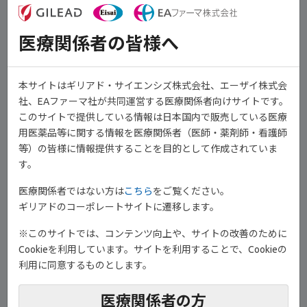
医療関係者の皆様へ
本サイトはギリアド・サイエンシズ株式会社、エーザイ株式会
社、EAファーマ社が共同運営する医療関係者向けサイトです。
このサイトで提供している情報は日本国内で販売している医療
用医薬品等に関する情報を医療関係者（医師・薬剤師・看護師
等）の皆様に情報提供することを目的として作成されていま
す。
1）
ベースラインの患者背景です
。
年齢中央値は47歳、ステロイド依存性は59%、ベースライン部分
医療関係者ではない方は
こちら
をご覧ください。
的Mayoスコアは５、全身性ステロイドの併用は29%、生物学的製
ギリアドのコーポレートサイトに遷移します。
剤/JAK阻害剤の治療歴ありは54%、その他は以下の通りでした
※このサイトでは、コンテンツ向上や、サイトの改善のために
1）
。
Cookieを利用しています。サイトを利用することで、Cookieの
利用に同意するものとします。
医療関係者の方