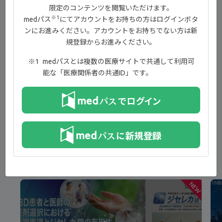
05:14-06:07 安全性
限定のコンテンツを閲覧いただけます。
※1
medパス
にてアカウントをお持ちの方はログインボタ
06:08-11:22 SELECTION試験 試験概要
ンにお進みください。アカウントをお持ちでない方は新
11:23-13:15 寛解導入 有効性
規登録からお進みください。
13:16-14:09 寛解維持 有効性
medパスとは複数の医療サイトで共通して利用可
能な「医療関係者の共通ID」です。
14:10-17:44 寛解導入 安全性
17:45-20:00 寛解維持 安全性
20:01-20:05 エンディング
新着コンテンツ
NEW