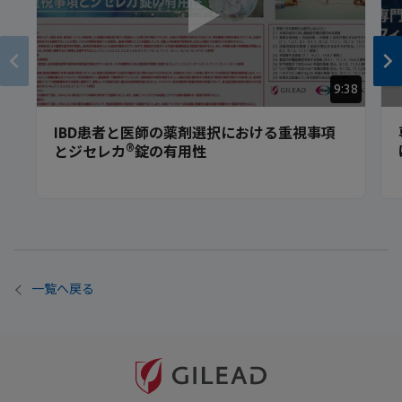
9:38
IBD患者と医師の薬剤選択における重視事項
®
とジセレカ
錠の有用性
一覧へ戻る