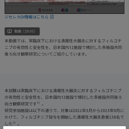
ジセレカDI情報はこちら
ondemand_video
動画［20:05］
本動画では、実臨床下における潰瘍性大腸炎に対するフィルゴチ
ニブの有効性と安全性を、日本国内12施設で検討した多施設共同
後ろ向き観察研究についてご紹介しています。
本試験は実臨床下における潰瘍性大腸炎に対するフィルゴチニブ
の有効性と安全性を、日本国内12施設で検討した多施設共同後ろ
1）
向き観察研究です
。
研究参加施設は以下の通りで、対象は2022年3月から2023年9月に
かけて、フィルゴチニブ投与を開始した潰瘍性大腸炎患者238名で
1）
した
。