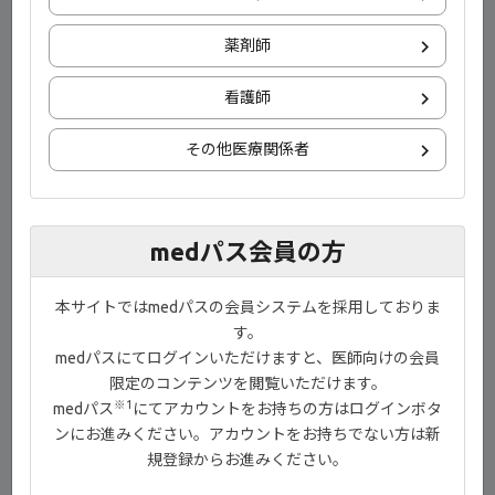
薬剤師
看護師
1) Morishita T, Yanai S, Toya Y, Matsumoto T, Inflamm Intest Dis
その他医療関係者
2024; 9: 174-183.
目次
medパス会員の方
00:00-00:13 イントロダクション
本サイトではmedパスの会員システムを採用しておりま
00:14-02:02 調査概要
す。
medパスにてログインいただけますと、医師向けの会員
02:03-02:58 薬剤投与方法の受容性 調査結果
限定のコンテンツを閲覧いただけます。
02:59-03:31 好ましい投与方法 調査結果
※1
medパス
にてアカウントをお持ちの方はログインボタ
ンにお進みください。アカウントをお持ちでない方は新
03:32-03:52 検査方法の受容性 調査結果
規登録からお進みください。
03:53-03:57 エンディング