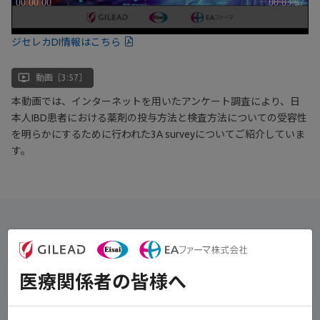
ジセレカDI情報はこちら
ondemand_video
動画［3:57］
本動画では、インターネットを用いたアンケート調査により、日
本人IBD患者における薬剤の投与方法と検査方法についての受容性
を明らかにするために行われた3A surveyについてご紹介していま
す。
主要評価項目である薬剤投与方法の受容性について、10段階の受
1）
容性スコアは以下の通りでした
。
各投与方法の2群間の比較において8週間隔の点滴と8週間隔の皮下
医療関係者の皆様へ
注射（P=0.430、Student's t-test）、4週間隔の点滴と2週間隔の皮
下注射（P=0.233、Student's t-test）を除き、いずれの投与方法の