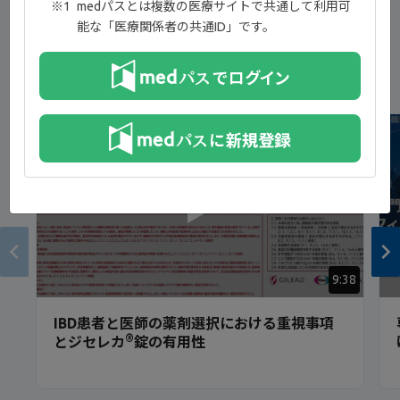
medパスとは複数の医療サイトで共通して利用可
能な「医療関係者の共通ID」です。
新着コンテンツ
NEW
9:38
IBD患者と医師の薬剤選択における重視事項
®
とジセレカ
錠の有用性