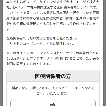
1）
間にも有意差を認めました（P<0.05、Student's t-test）
。
本サイトはギリアド・サイエンシズ株式会社、エーザイ株式会
社、EAファーマ社が共同運営する医療関係者向けサイトです。
このサイトで提供している情報は日本国内で販売している医療
用医薬品等に関する情報を医療関係者（医師・薬剤師・看護師
等）の皆様に情報提供することを目的として作成されていま
す。
医療関係者ではない方は
こちら
をご覧ください。
ギリアドのコーポレートサイトに遷移します。
※このサイトでは、コンテンツ向上や、サイトの改善のために
Cookieを利用しています。サイトを利用することで、Cookieの
利用に同意するものとします。
好ましい投与方法については、経口投与88.9％、点滴3.8％、皮下
1）
注射7.2％という結果でした
。
医療関係者の方
製品に関する添付文書や、インタビューフォームなどを
ご利用いただけます。
医師