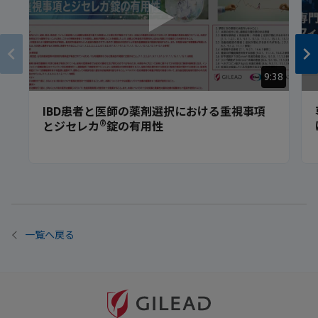
9:38
IBD患者と医師の薬剤選択における重視事項
®
とジセレカ
錠の有用性
一覧へ戻る