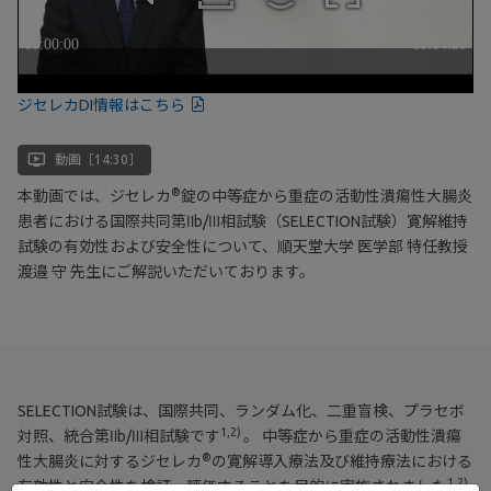
ジセレカDI情報はこちら
ondemand_video
動画［14:30］
®
本動画では、ジセレカ
錠の中等症から重症の活動性潰瘍性大腸炎
患者における国際共同第Ⅱb/Ⅲ相試験（SELECTION試験）寛解維持
試験の有効性および安全性について、順天堂大学 医学部 特任教授
渡邉 守 先生にご解説いただいております。
SELECTION試験は、国際共同、ランダム化、二重盲検、プラセボ
1,2)
対照、統合第Ⅱb/Ⅲ相試験です
。 中等症から重症の活動性潰瘍
®
性大腸炎に対するジセレカ
の寛解導入療法及び維持療法における
1,2)
有効性と安全性を検証・評価することを目的に実施されました