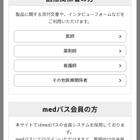
製品に関する添付文書や、インタビューフォームなどを
ご利用いただけます。
医師
薬剤師
看護師
1) 社内資料：SELECTION〔承認時評価資料〕
2) Feagan BG, et al. Lancet. 397（10292）：2372-2384, 2021
その他医療関係者
（利益相反：本研究はGilead Sciences Inc. の資金提供により行わ
れた）
medパス会員の方
演者
順天堂大学 医学部 特任教授
渡邉 守 先生
本サイトではmedパスの会員システムを採用しておりま
す。
目次
medパスにてログインいただけますと、医師向けの会員