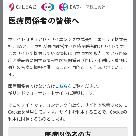
。対象は中等症から重症の活動性潰瘍性大腸炎患者であり、寛解
維持試験では664例（うち日本人54例）がエントリーされました
医療関係者の皆様へ
1,2)
。
本サイトはギリアド・サイエンシズ株式会社、エーザイ株式会
社、EAファーマ社が共同運営する医療関係者向けサイトです。
このサイトで提供している情報は日本国内で販売している医療
用医薬品等に関する情報を医療関係者（医師・薬剤師・看護師
等）の皆様に情報提供することを目的として作成されていま
す。
医療関係者ではない方は
こちら
をご覧ください。
ギリアドのコーポレートサイトに遷移します。
本試験は、投与10週時点における有効性と安全性を検討した寛解
※このサイトでは、コンテンツ向上や、サイトの改善のために
導入試験と、投与58週時点における有効性と安全性を検討した寛
Cookieを利用しています。サイトを利用することで、Cookieの
1,2)
解維持試験から成ります
。この動画では、寛解維持試験の結果
利用に同意するものとします。
をご紹介します。
医療関係者の方