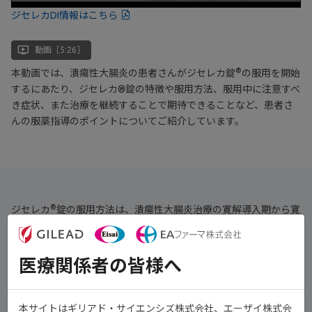
ジセレカDI情報はこちら
ondemand_video
動画［5:26］
®
本動画では、潰瘍性大腸炎の患者さんがジセレカ錠
の服用を開始
するにあたり、ジセレカ®錠の特徴や服用方法、服用中に注意すべ
き症状、また治療を継続することで期待できることなど、患者さ
んの服薬指導のポイントについてご紹介しています。
®
ジセレカ
錠の服用方法は、潰瘍性大腸炎治療の寛解導入期から寛
解維持期まで、成人の場合、通常200mg錠を１日１回服用します
1)
。
1)
患者さんの状態によっては100mg錠を１日１回服用する
ケースも
医療関係者の皆様へ
あるため、医師の指示に従ってください。
本サイトはギリアド・サイエンシズ株式会社、エーザイ株式会