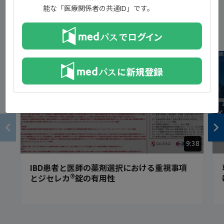
能な「医療関係者の共通ID」です。
新着コンテンツ
NEW
9:38
IBD患者と医師の薬剤選択における重視事項
®
とジセレカ
錠の有用性