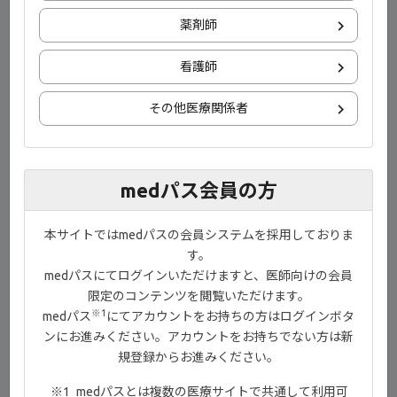
薬剤師
看護師
®
1）ジセレカ
錠電子添文 2023年10月改訂（第5版）
その他医療関係者
目次
00:00-00:23 イントロダクション
medパス会員の方
00:24-01:19 ジセレカ®錠について
本サイトではmedパスの会員システムを採用しておりま
01:20-01:46 服用方法
す。
01:47-02:48 SELECTION 寛解導入試験
medパスにてログインいただけますと、医師向けの会員
限定のコンテンツを閲覧いただけます。
02:49-04:44 服用中に注意する症状
※1
medパス
にてアカウントをお持ちの方はログインボタ
04:45-04:56 服用前の確認事項
ンにお進みください。アカウントをお持ちでない方は新
規登録からお進みください。
04:57-05:26 エンディング
medパスとは複数の医療サイトで共通して利用可