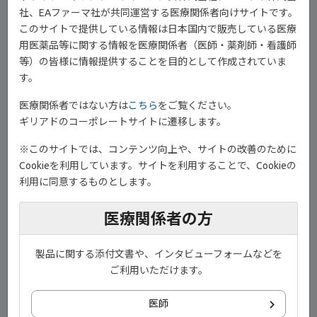
社、EAファーマ社が共同運営する医療関係者向けサイトです。
このサイトで提供している情報は日本国内で販売している医療
用医薬品等に関する情報を医療関係者（医師・薬剤師・看護師
等）の皆様に情報提供することを目的として作成されていま
す。
医療関係者ではない方は
こちら
をご覧ください。
ギリアドのコーポレートサイトに遷移します。
※このサイトでは、コンテンツ向上や、サイトの改善のために
®
ジセレカ
錠を服用するにあたって、主治医は問診や血液検査を実
Cookieを利用しています。サイトを利用することで、Cookieの
1)
施します
。
利用に同意するものとします。
1)
主な確認事項はご覧のとおりです
。
医療関係者の方
製品に関する添付文書や、インタビューフォームなどを
ご利用いただけます。
医師