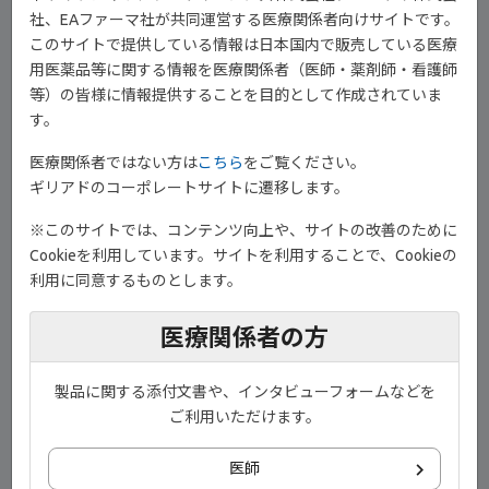
社、EAファーマ社が共同運営する医療関係者向けサイトです。
このサイトで提供している情報は日本国内で販売している医療
用医薬品等に関する情報を医療関係者（医師・薬剤師・看護師
等）の皆様に情報提供することを目的として作成されていま
す。
医療関係者ではない方は
こちら
をご覧ください。
ギリアドのコーポレートサイトに遷移します。
※このサイトでは、コンテンツ向上や、サイトの改善のために
®
ジセレカ
錠を服用するにあたって、主治医は問診や血液検査を実
Cookieを利用しています。サイトを利用することで、Cookieの
1)
施します
。
利用に同意するものとします。
1)
主な確認事項はご覧のとおりです
。
医療関係者の方
製品に関する添付文書や、インタビューフォームなどを
ご利用いただけます。
医師