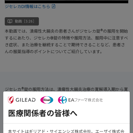
ジセレカDI情報はこちら
ondemand_video
動画［5:26］
®
本動画では、潰瘍性大腸炎の患者さんがジセレカ錠
の服用を開始
するにあたり、ジセレカ®錠の特徴や服用方法、服用中に注意すべ
き症状、また治療を継続することで期待できることなど、患者さ
んの服薬指導のポイントについてご紹介しています。
®
ジセレカ
錠の服用方法は、潰瘍性大腸炎治療の寛解導入期から寛
解維持期まで、成人の場合、通常200mg錠を１日１回服用します
1)
。
1)
患者さんの状態によっては100mg錠を１日１回服用する
ケースも
医療関係者の皆様へ
あるため、医師の指示に従ってください。
本サイトはギリアド・サイエンシズ株式会社、エーザイ株式会