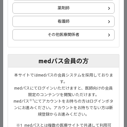
薬剤師
看護師
®
1）ジセレカ
錠電子添文 2023年10月改訂（第5版）
その他医療関係者
目次
00:00-00:23 イントロダクション
medパス会員の方
00:24-01:19 ジセレカ®錠について
本サイトではmedパスの会員システムを採用しておりま
01:20-01:46 服用方法
す。
01:47-02:48 SELECTION 寛解導入試験
medパスにてログインいただけますと、医師向けの会員
限定のコンテンツを閲覧いただけます。
02:49-04:44 服用中に注意する症状
※1
medパス
にてアカウントをお持ちの方はログインボタ
04:45-04:56 服用前の確認事項
ンにお進みください。アカウントをお持ちでない方は新
規登録からお進みください。
04:57-05:26 エンディング
medパスとは複数の医療サイトで共通して利用可