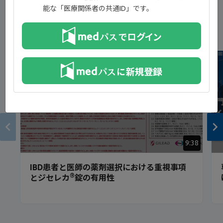
能な「医療関係者の共通ID」です。
新着コンテンツ
NEW
9:38
IBD患者と医師の薬剤選択における重視事項
®
とジセレカ
錠の有用性