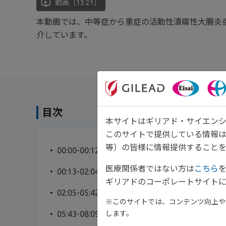
ondemand_video
動画［13:21］
本動画では、中等症から重症の活動性潰瘍性大腸炎患者
介しています。
目次
本サイトはギリアド・サイエンシ
このサイトで提供している情報
等）の皆様に情報提供することを
00:00-00:12 イントロダクション
医療関係者ではない方は
こちら
00:13-02:04 製品特性・作用機序
ギリアドのコーポレートサイトに
02:05-05:42 試験概要
※このサイトでは、コンテンツ向上や、
します。
05:43-08:09 有効性