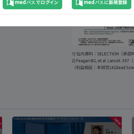
1) 社内資料：SELECTION〔承
2) Feagan BG, et al. Lancet. 3
（利益相反：本研究はGilead Sci
W
NEW