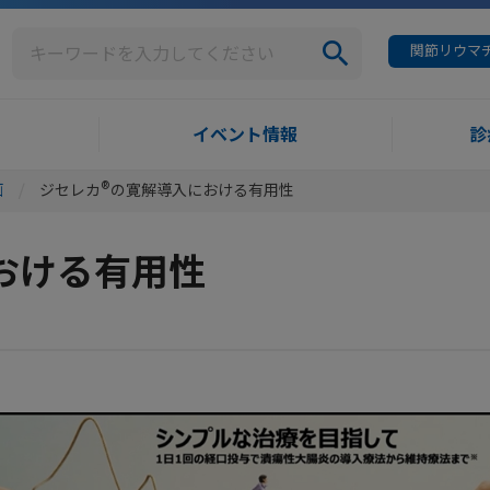
関節リウマチ
イベント情報
診
®
画
ジセレカ
の寛解導入における有用性
おける有用性