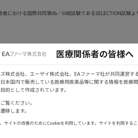
における国際共同第Ⅱb／Ⅲ相試験であるSELECTION試験よ
医療関係者の皆様へ
試験デザインです。
ズ株式会社、エーザイ株式会社、EAファーマ社が共同運営す
投与10週時点における有効
は日本国内で販売している医療用医薬品等に関する情報を医療
1,2)
た
。
目的として作成されています。
をご覧ください。
遷移します。
サイトの改善のためにCookieを利用しています。サイトを利用すること