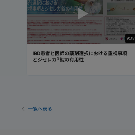
9:38
IBD患者と医師の薬剤選択における重視事項
®
とジセレカ
錠の有用性
一覧へ戻る