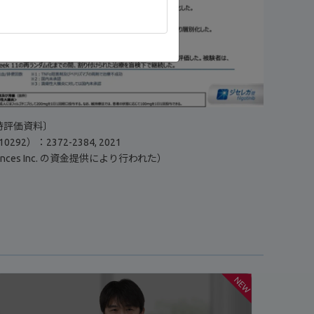
認時評価資料〕
97（10292）：2372-2384, 2021
ences Inc. の資金提供により行われた）
NEW