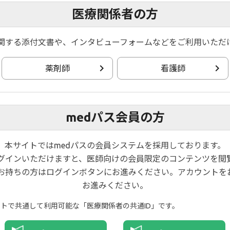
医療関係者の方
関する添付文書や、インタビューフォームなどをご利用いただ
薬剤師
看護師
SELECTION試験は国際
統合第Ⅱb/Ⅲ相試験であり
medパス会員の方
®
レカ
の寛解導入療法及び維
1,2)
的に実施されました
。
本サイトではmedパスの会員システムを採用しております。
ログインいただけますと、医師向けの会員限定のコンテンツを閲
お持ちの方はログインボタンにお進みください。アカウントを
お進みください。
イトで共通して利用可能な「医療関係者の共通ID」です。