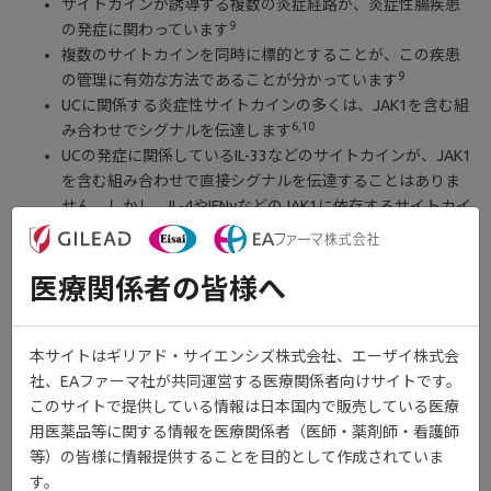
サイトカインが誘導する複数の炎症経路が、炎症性腸疾患
9
の発症に関わっています
複数のサイトカインを同時に標的とすることが、この疾患
9
の管理に有効な方法であることが分かっています
UCに関係する炎症性サイトカインの多くは、JAK1を含む組
6,10
み合わせでシグナルを伝達します
UCの発症に関係しているIL-33などのサイトカインが、JAK1
を含む組み合わせで直接シグナルを伝達することはありま
せん。しかし、IL-4やIFNγなどのJAK1に依存するサイトカイ
11
ンの活性に直接関連しています
6,12
医療関係者の皆様へ
複数のサイトカイン経路に関わるJAK
本サイトはギリアド・サイエンシズ株式会社、エーザイ株式会
社、EAファーマ社が共同運営する医療関係者向けサイトです。
このサイトで提供している情報は日本国内で販売している医療
用医薬品等に関する情報を医療関係者（医師・薬剤師・看護師
等）の皆様に情報提供することを目的として作成されていま
す。