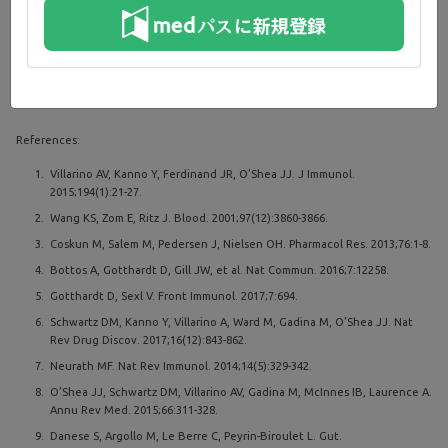
JAK-STAT経路のJAK1を含む組み合わせを選択的に調節すること
で、経路の正常な機能を損なわずに、UCの炎症を抑えられる可能
6
性があります
。
14
UCに伴う炎症に関しては、選択性に着目することが重要です
。
References:
Villarino AV, Kanno Y, Ferdinand JR, O’Shea JJ. J Immunol.
2015;194(1):21-27.
Wang KS, Zom E, Ritz J. Blood. 2001;97(12):3860-3866.
Coskun M, Salem M, Pedersen J, Nielsen OH. Pharmacol Res. 2013;76:1-8.
Bottos A, Gotthardt D, Gill JW, et al. Nat Commun. 2016;7:12258.
Gotthardt D, Sexl V. Front Immunol. 2017;7:694.
Schwartz DM, Kanno Y, Villarino A, Ward M, Gadina M, O’Shea JJ. Nat
Rev Drug Discov. 2017;16(12):843-862.
Neurath MF. Nat Rev Immunol. 2014;14(5):329-342.
O’Shea JJ, Schwartz DM, Villarino AV, Gadina M, McInnes IB, Laurence A.
Annu Rev Med. 2015;66:311-328.
Danese S, Argollo M, Le Berre C, Peyrin-Biroulet L. Gut.