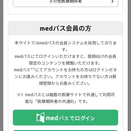
その他医療関係者
JAK1は複数のシグナル伝達経路に関わっており、
UCに関わる多くのサイトカインに影響を及ぼして
10
いると考えられます
。
medパス会員の方
本サイトではmedパスの会員システムを採用しておりま
JAK3は主に造血細胞内に発現し、免疫系の細胞の
す。
13
発生に主要な役割を果たしています
。
medパスにてログインいただけますと、医師向けの会員
限定のコンテンツを閲覧いただけます。
※1
medパス
にてアカウントをお持ちの方はログインボタ
JAK2が発現するのは、正常な血球の産生に重要な
ンにお進みください。アカウントをお持ちでない方は新
働きをする細胞にほぼ限られています。血液に問
規登録からお進みください。
題が生じないよう、その活性を維持する必要があ
8,12
ります
。
medパスとは複数の医療サイトで共通して利用可
能な「医療関係者の共通ID」です。
JAK-STAT活性を調節することで、炎症プロセスに幅広い効果が得
られる可能性がありますが、恒常性維持に関わる非炎症性の経路
10,13
を維持し、合併症を防ぐことが重要です
。