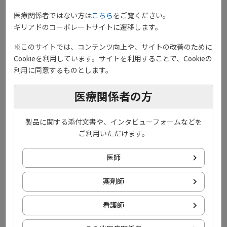
医療関係者ではない方は
こちら
をご覧ください。
ギリアドのコーポレートサイトに遷移します。
※このサイトでは、コンテンツ向上や、サイトの改善のために
Cookieを利用しています。サイトを利用することで、Cookieの
利用に同意するものとします。
医療関係者の方
JAKファミリーの中でもJAK1を含む組み合わせは最も幅広い
サイトカインと関連し、複数のシグナル伝達経路で機能し、
製品に関する添付文書や、インタビューフォームなどを
10
多くのサイトカインの活性を調節することができます
。
ご利用いただけます。
ここに示したJAK1関連のサイトカインは、すべてを網羅するものではありま
医師
せん。 IFN：インターフェロン、IL：インターロイキン、LIF：白血病阻止因
子、OSM：オンコスタチンM
薬剤師
JAK-STAT経路の調節
看護師