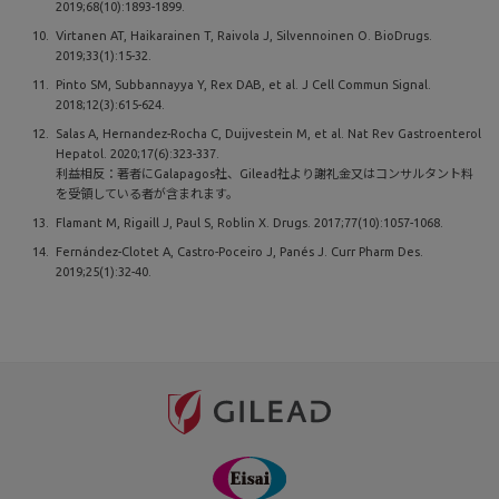
2019;68(10):1893-1899.
Virtanen AT, Haikarainen T, Raivola J, Silvennoinen O. BioDrugs.
2019;33(1):15-32.
Pinto SM, Subbannayya Y, Rex DAB, et al. J Cell Commun Signal.
2018;12(3):615-624.
Salas A, Hernandez-Rocha C, Duijvestein M, et al. Nat Rev Gastroenterol
Hepatol. 2020;17(6):323-337.
利益相反：著者にGalapagos社、Gilead社より謝礼金又はコンサルタント料
を受領している者が含まれます。
Flamant M, Rigaill J, Paul S, Roblin X. Drugs. 2017;77(10):1057-1068.
Fernández-Clotet A, Castro-Poceiro J, Panés J. Curr Pharm Des.
2019;25(1):32-40.