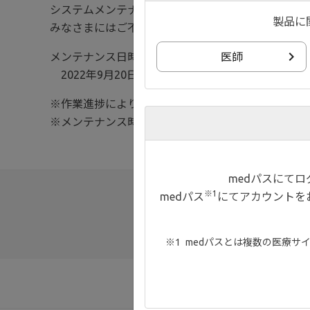
システムメンテナンスのため、下記日程にてサービ
製品に
みなさまにはご不便おかけいたしますが、何卒ご理
メンテナンス日時：
医師
2022年9月20日(火) 21:00 ～ 2022年9月21日(水) 9
※作業進捗により、前後する場合がございます。ご
※メンテナンス時間帯は、ページが正しく表示され
medパスにて
※1
medパス
にてアカウントを
medパスとは複数の医療サ
お知らせ