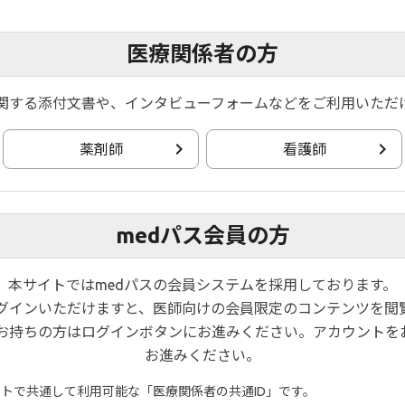
医療関係者の方
関する添付文書や、インタビューフォームなどをご利用いただ
NEW
薬剤師
看護師
UC治療戦略 ーFilgotinibの使いどころー
 先生
座長：
松浦 稔 先生
medパス会員の方
本サイトではmedパスの会員システムを採用しております。
NEW
ログインいただけますと、医師向けの会員限定のコンテンツを閲
al Symposium 2026
お持ちの方はログインボタンにお進みください。アカウントを
お進みください。
イトで共通して利用可能な「医療関係者の共通ID」です。