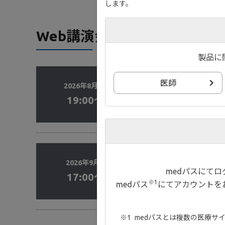
します。
Web講演会（全国）
製品に
live_tv
ライブ配信
医師
2026年8月27日（木）
変わり続ける
19:00～20:00
演者：
小林 拓
live_tv
ライブ配信
2026年9月5日（土）
medパスにて
17:00～19:45
UC Nation
※1
medパス
にてアカウントを
medパスとは複数の医療サ