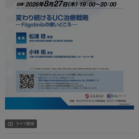
live_tv
ライブ配信