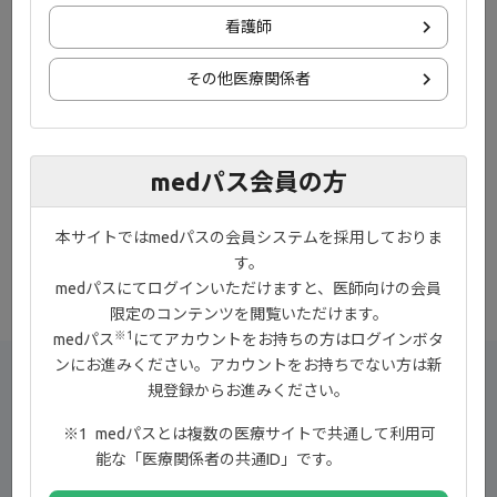
9:38
看護師
IBD患者と医師の薬剤選択における重視
専
その他医療関係者
®
事項とジセレカ
錠の有用性
に
medパス会員の方
本サイトではmedパスの会員システムを採用しておりま
す。
medパスにてログインいただけますと、医師向けの会員
Web講演会一覧へ戻る
限定のコンテンツを閲覧いただけます。
※1
medパス
にてアカウントをお持ちの方はログインボタ
ンにお進みください。アカウントをお持ちでない方は新
規登録からお進みください。
play_circle_outline
medパスとは複数の医療サイトで共通して利用可
講演会視聴
能な「医療関係者の共通ID」です。