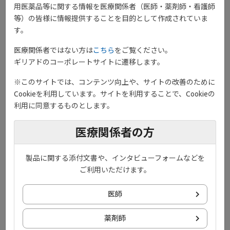
用医薬品等に関する情報を医療関係者（医師・薬剤師・看護師
等）の皆様に情報提供することを目的として作成されていま
本講演会は、医療関係者の皆さまに限り、​ご参加いただ
す。
くことが可能です。
本講演会の内容(話される内容や投影される文字、​写真、
医療関係者ではない方は
こちら
をご覧ください。
図、イラストなど)の無断での複製、転載、​改変その他の
ギリアドのコーポレートサイトに遷移します。
二次利用はお控えください。
※このサイトでは、コンテンツ向上や、サイトの改善のために
Cookieを利用しています。サイトを利用することで、Cookieの
利用に同意するものとします。
新着コンテンツ
医療関係者の方
製品に関する添付文書や、インタビューフォームなどを
NEW
ご利用いただけます。
医師
薬剤師