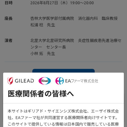
日時
2026年8月27日（木）19:00～20:00
座長
杏林大学医学部付属病院 消化器内科 臨床教授
松浦 稔 先生
演者
北里大学北里研究所病院 炎症性腸疾患先進治療セ
ンター センター長
小林 拓 先生
add
視聴予約する
医療関係者の皆様へ
カレンダー登録
本サイトはギリアド・サイエンシズ株式会社、エーザイ株式会
iCalendar
Google
社、EAファーマ社が共同運営する医療関係者向けサイトです。
このサイトで提供している情報は日本国内で販売している医療