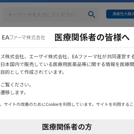
潰瘍性大腸炎
医療関係者の皆様へ
疾患情報
イベント情報
【重要】システムメンテナンスのお知らせ（2月18日 21:00～22:0
ズ株式会社、エーザイ株式会社、EAファーマ社が共同運営す
は日本国内で販売している医療用医薬品等に関する情報を医療
スのお知らせ（2月18日 21
目的として作成されています。
をご覧ください。
遷移します。
サイトの改善のためにCookieを利用しています。サイトを利用すること
ございます。
医療関係者の方