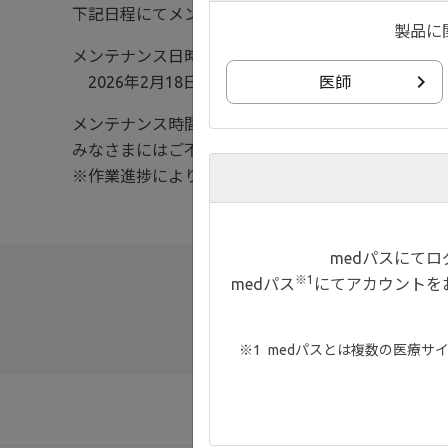
下記日程にてメンテナンス作業を予定しております
製品に
メンテナンス日時：
2026年2月18日(水) 21:00 ～ 22:00 予定
医師
メンテナンス時間帯は、ページが正しく表示されな
みなさまにはご不便おかけいたしますが、何卒ご理
※作業進捗により、前後する場合がございます。ご
medパスにて
※1
medパス
にてアカウントを
medパスとは複数の医療サ
お知らせ