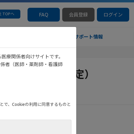
 TOPへ
FAQ
会員登録
ログイン
診療サポート情報
0予定）
る医療関係者向けサイトです。
関係者（医師・薬剤師・看護師
:00～22:00予定）
で、Cookieの利用に同意するものと