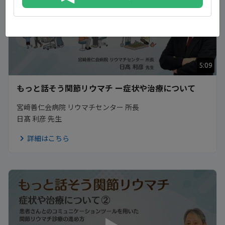
5:09
もっと話そう関節リウマチ ー症状や治療について
宮﨑善仁会病院 リウマチセンター 所長
日髙 利彦 先生
詳細はこちら