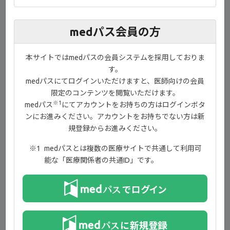
medパス会員の方
4:26
本サイトではmedパスの会員システムを採用しておりま
す。
より良い関節リウマチ治療を目指した患者さんとの
®
medパスにてログインいただけますと、医師向けの会員
コミュニケーション② ～ジセレカ
による薬物療法の
際の患者指導～
限定のコンテンツを閲覧いただけます。
※1
medパス
にてアカウントをお持ちの方はログインボタ
慶應義塾大学医学部
ンにお進みください。アカウントをお持ちでない方は新
リウマチ・膠原病内科 教授
規登録からお進みください。
金子 祐子 先生
medパスとは複数の医療サイトで共通して利用可
詳細はこちら
能な「医療関係者の共通ID」です。