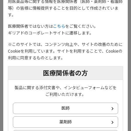
用医薬品等に関する情報を医療関係者（医師・薬剤師・看護師
夏季期間中（8/10(月)～8/11(火)）の問い合わせ対応について
等）の皆様に情報提供することを目的として作成されていま
す。
2026年6月5日
コンテンツ
医療関係者ではない方は
こちら
をご覧ください。
製品情報＞解説にキングス・カレッジ・ロンドン James
ギリアドのコーポレートサイトに遷移します。
Galloway先生ご監修の『ジセレカ解説動画』を追加しました。
※このサイトでは、コンテンツ向上や、サイトの改善のために
Cookieを利用しています。サイトを利用することで、Cookieの
2026年4月27日
コンテンツ
利用に同意するものとします。
製品情報＞解説に慶應義塾大学医学部 リウマチ・膠原病内科
金子 祐子先生ご監修の『ジセレカ解説資材』を追加しました。
医療関係者の方
2026年4月27日
製品に関する添付文書や、インタビューフォームなどを
コンテンツ
ご利用いただけます。
疾患情報＞診断・治療に『One Point Info 関節リウマチ治療に
おけるSDMの実態』を追加しました。
医師
2026年2月17日
その他
薬剤師
【重要】システムメンテナンスのお知らせ（2月18日 21:00