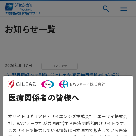
医療関係者向け情報サイト
お知らせ一覧
2026年8月7日
コンテンツ
製品情報＞DI情報にジセレカ錠 適正使用情報vol.4を掲載しま
した。
医療関係者の皆様へ
2026年8月7日
コンテンツ
製品情報＞解説に慶應義塾大学医学部 リウマチ・膠原病内科
金子 祐子先生ご監修の『ジセレカ解説動画』を追加しました。
本サイトはギリアド・サイエンシズ株式会社、エーザイ株式会
社、EAファーマ社が共同運営する医療関係者向けサイトです。
このサイトで提供している情報は日本国内で販売している医療
2026年7月23日
その他