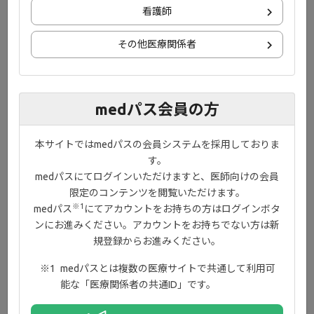
看護師
～22:00予定）
その他医療関係者
2026年2月3日
コンテンツ
製品情報＞解説に産業医科大学医学部第1内科学講座 中山田 真
吾先生ご監修の『ジセレカ解説動画』を追加しました。
medパス会員の方
2026年1月29日
その他
本サイトではmedパスの会員システムを採用しておりま
【重要】システムメンテナンスのお知らせ（2月2日 19:00～
す。
20:00予定）
medパスにてログインいただけますと、医師向けの会員
限定のコンテンツを閲覧いただけます。
2026年1月9日
※1
medパス
にてアカウントをお持ちの方はログインボタ
その他
ンにお進みください。アカウントをお持ちでない方は新
【重要】システムメンテナンスのお知らせ（1月10日 1:30～
規登録からお進みください。
5:00予定）
medパスとは複数の医療サイトで共通して利用可
能な「医療関係者の共通ID」です。
1
2
3
4
15