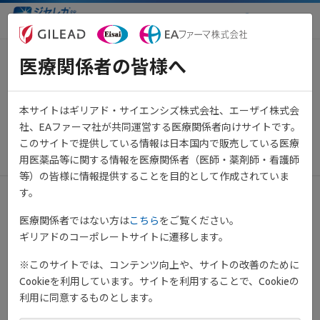
医療関係者向け情報サイト
医療関係者の皆様へ
【重要】システムメンテナンス
のお知らせ（11月20日 21:00～
本サイトはギリアド・サイエンシズ株式会社、エーザイ株式会
23:00予定）
社、EAファーマ社が共同運営する医療関係者向けサイトです。
このサイトで提供している情報は日本国内で販売している医療
2024年11月20日
その他
用医薬品等に関する情報を医療関係者（医師・薬剤師・看護師
等）の皆様に情報提供することを目的として作成されていま
す。
平素は当サイトをご利用いただき、誠にありがとうございます。
医療関係者ではない方は
こちら
をご覧ください。
ギリアドのコーポレートサイトに遷移します。
下記日程にてメンテナンス作業を予定しております。
※このサイトでは、コンテンツ向上や、サイトの改善のために
メンテナンス日時：
Cookieを利用しています。サイトを利用することで、Cookieの
2024年11月20日(水) 21:00 ～ 23:00 予定
利用に同意するものとします。
メンテナンス時間帯は、ページが正しく表示されない場合がござ