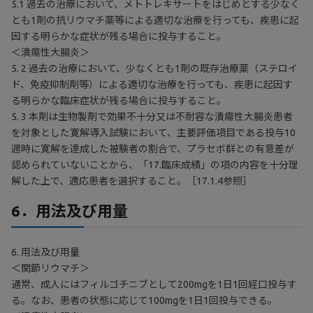
5.1 過去の治療において、メトトレキサートをはじめとする少なく
とも1剤の抗リウマチ薬等による適切な治療を行っても、疾患に起
因する明らかな症状が残る場合に投与すること。
＜潰瘍性大腸炎＞
5. 2 過去の治療において、少なくとも1剤の既存治療薬（ステロイ
ド、免疫抑制剤等）による適切な治療を行っても、疾患に起因す
る明らかな臨床症状が残る場合に投与すること。
5. 3 本剤は生物製剤で効果不十分又は不耐容な潰瘍性大腸炎患者
を対象とした寛解導入試験において、主要評価項目である投与10
週時に寛解を達成した被験者の割合で、プラセボ群との有意差が
認められていないことから、「17.臨床成績」の項の内容を十分理
解した上で、適応患者を選択すること。［17.1.4参照］
6．用法及び用量
6. 用法及び用量
＜関節リウマチ＞
通常、成人にはフィルゴチニブとして200mgを1日1回経口投与す
る。なお、患者の状態に応じて100mgを1日1回投与できる。