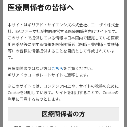
8.1 本剤は、免疫反応に関与するJAKファミリーを阻害するので、
医療関係者の皆様へ
感染症に対する宿主免疫能に影響を及ぼす可能性がある。
本剤の投与に際しては十分な観察を行い、感染症の発現や増悪に
注意すること。また、患者に対し、発熱、倦怠感等があらわれた
本サイトはギリアド・サイエンシズ株式会社、エーザイ株式会
場合には、速やかに主治医に相談するよう指導すること。［1. 1、
社、EAファーマ社が共同運営する医療関係者向けサイトです。
1. 2. 1、2. 2、7. 2、7. 4、9. 1. 1、9. 1. 3、11. 1. 1参照］
このサイトで提供している情報は日本国内で販売している医療
8.2 本剤投与に先立って結核に関する十分な問診及び胸部X線検査
用医薬品等に関する情報を医療関係者（医師・薬剤師・看護師
に加え、インターフェロンγ遊離試験又は
等）の皆様に情報提供することを目的として作成されていま
ツベルクリン反応検査を行い、適宜胸部CT検査等を行うことによ
す。
り、結核感染の有無を確認すること。
本剤投与中は胸部X線検査等の適切な検査を定期的に行うなど結核
医療関係者ではない方は
こちら
をご覧ください。
の発現には十分に注意すること。
ギリアドのコーポレートサイトに遷移します。
患者に対し、結核を疑う症状が発現した場合（持続する咳、発熱
等）には速やかに主治医に連絡するよう説明すること。［1. 1、1.
※このサイトでは、コンテンツ向上や、サイトの改善のために
2. 2、2. 3、9. 1. 2、11. 1. 1参照］
Cookieを利用しています。サイトを利用することで、Cookieの
8.3 本剤によるB型肝炎ウイルスの再活性化が報告されているの
利用に同意するものとします。
で、投与に先立って、B型肝炎ウイルス感染の有無を確認するこ
と。［9. 1. 4参照］
医療関係者の方
8.4 播種性を含む帯状疱疹が報告されている。ヘルペスウイルス等
の再活性化の徴候や症状の発現に注意すること。