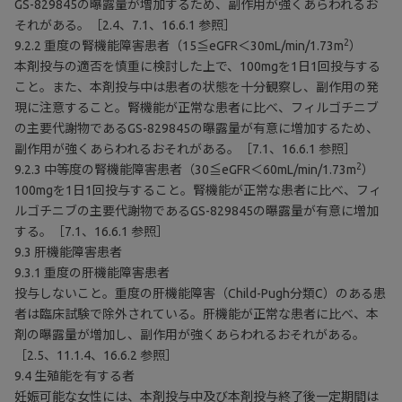
GS-829845の曝露量が増加するため、副作用が強くあらわれるお
それがある。［2.4、7.1、16.6.1 参照］
2
9.2.2 重度の腎機能障害患者（15≦eGFR＜30mL/min/1.73m
）
本剤投与の適否を慎重に検討した上で、100mgを1日1回投与する
こと。また、本剤投与中は患者の状態を十分観察し、副作用の発
現に注意すること。腎機能が正常な患者に比べ、フィルゴチニブ
の主要代謝物であるGS-829845の曝露量が有意に増加するため、
副作用が強くあらわれるおそれがある。［7.1、16.6.1 参照］
2
9.2.3 中等度の腎機能障害患者（30≦eGFR＜60mL/min/1.73m
）
100mgを1日1回投与すること。腎機能が正常な患者に比べ、フィ
ルゴチニブの主要代謝物であるGS-829845の曝露量が有意に増加
する。［7.1、16.6.1 参照］
9.3 肝機能障害患者
9.3.1 重度の肝機能障害患者
投与しないこと。重度の肝機能障害（Child-Pugh分類C）のある患
者は臨床試験で除外されている。肝機能が正常な患者に比べ、本
剤の曝露量が増加し、副作用が強くあらわれるおそれがある。
［2.5、11.1.4、16.6.2 参照］
9.4 生殖能を有する者
妊娠可能な女性には、本剤投与中及び本剤投与終了後一定期間は