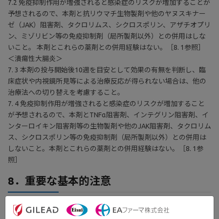
7.2 免疫抑制作用が増強されると感染症のリスクが増加することが
予想されるので、本剤と抗リウマチ生物製剤や他のヤヌスキナー
ゼ（JAK）阻害剤、タクロリムス、シクロスポリン、アザチオプリ
ン、ミゾリビン等の免疫抑制剤（局所製剤以外）との併用はしな
いこと。 本剤とこれらの薬剤との併用経験はない。［8. 1参照］
＜潰瘍性大腸炎＞
7. 3 本剤の投与開始後10週を目安として効果の有無を判断し、臨
床症状や内視鏡所見等による治療反応が得られない場合は、他の
治療法への切り替えを考慮すること。
7. 4 免疫抑制作用が増強されると感染症のリスクが増加すること
が予想されるので、本剤とTNFα阻害剤、インテグリン阻害剤、イ
ンターロイキン阻害剤等の生物製剤や他のJAK阻害剤、タクロリム
ス、シクロスポリン等の免疫抑制剤（局所製剤以外）との併用は
しないこと。本剤とこれらの薬剤との併用経験はない。［8. 1参
照］
8．重要な基本的注意
8. 重要な基本的注意