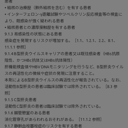
患者
• 結核の治療歴（肺外結核を含む）を有する患者
• インターフェロン-γ遊離試験やツベルクリン反応検査等の検査に
より、既感染が強く疑われる患者
• 結核患者との濃厚接触歴を有する患者
9.1.3 易感染性の状態にある患者
感染症を発現するリスクが増加する。［1.1、1.2.1、2.2、8.1、
11.1.1 参照］
9.1.4 B型肝炎ウイルスキャリアの患者又は既往感染者（HBs抗原
陰性、かつHBc抗体又はHBs抗体陽性）
肝機能検査値やHBV DNAモニタリングを行うなど、B型肝炎ウイル
スの再活性化の徴候や症状の発現に注意すること。
本剤によるB型肝炎ウイルスの再活性化が報告されている。なお、
活動性B型肝炎の患者は臨床試験では除外されている。［8.3 参
照］
9.1.5 C型肝炎患者
活動性C型肝炎の患者は臨床試験では除外されている。
9.1.6 腸管憩室のある患者
消化管穿孔があらわれるおそれがある。［11.1.2 参照］
9.1.7 静脈血栓塞栓症のリスクを有する患者