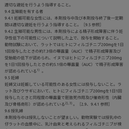
適切な避妊を行うよう指導すること。
9.4 生殖能を有する者
9.4.1 妊娠可能な女性には、本剤投与中及び本剤投与終了後一定期
間は適切な避妊を行うよう指導すること。［9.5 参照］
9.4.2 生殖可能な男性には、本剤投与による精子形成障害に伴う妊
孕性低下の可能性について説明した上で、投与を開始すること。
動物試験において、ラットではヒトにフィルゴチニブ200mgを1日
1回投与したときの約7.3倍の曝露量（AUC）で精子形成障害及び
受胎能の低下が認められ、イヌではヒトにフィルゴチニブ200mg
を1日1回投与したときの約5.1倍の曝露量（AUC）で精子形成障害
1）
が認められている
。
9.5 妊婦
妊婦又は妊娠している可能性のある女性には投与しないこと。ラ
ット及びウサギにおいて、ヒトにフィルゴチニブ200mgを1日1回
投与したときと同程度の曝露量で胚致死作用及び催奇形性（内臓
2), 3)
及び骨格奇形）が認められている
。［2.9、9.4.1 参照］
9.6 授乳婦
本剤投与中は授乳しないことが望ましい。動物実験では授乳中の
仔ラットの血漿中に、乳汁由来と考えられるフィルゴチニブが検