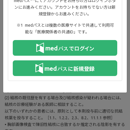
medパス
にてアカウントをお持ちの方はログインボタ
ースラインを測定するとともに、本剤投与中は観察を十分に行う
ンにお進みください。アカウントをお持ちでない方は新
こと。［11. 1. 4参照］
規登録からお進みください。
9．特定の背景を有する患者に関する注意
medパスとは複数の医療サイトで共通して利用可
能な「医療関係者の共通ID」です。
9. 特定の背景を有する患者に関する注意
9.1 合併症・既往歴等のある患者
9.1.1 感染症（重篤な感染症を除く）の患者又は感染症が疑われる
患者
［1.1、1.2.1、2.2、8.1、11.1.1 参照］
9.1.2 結核の既感染者（特に結核の既往歴のある患者及び胸部レン
トゲン上結核治癒所見のある患者）又は結核感染が疑われる患者
(1) 結核の既感染者では、結核を活動化させるおそれがある。
［1.1、1.2.2、2.3、8.2、11.1.1 参照］
(2) 結核の既往歴を有する場合及び結核感染が疑われる場合には、
結核の診療経験がある医師に相談すること。
以下のいずれかの患者には、原則として本剤投与前に適切な抗結
核薬を投与すること。［1.1、1.2.2、2.3、8.2、11.1.1 参照］
• 胸部画像検査で陳旧性結核に合致するか推定される陰影を有する