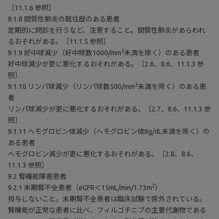
［11.1.6 参照］
9.1.8 間質性肺炎の既往歴のある患者
定期的に問診を行うなど、注意すること。間質性肺炎があらわれ
るおそれがある。［11.1.5 参照］
3
9.1.9 好中球減少（好中球数1000/mm
未満を除く）のある患者
好中球減少が更に悪化するおそれがある。［2.6、8.6、11.1.3 参
照］
3
9.1.10 リンパ球減少（リンパ球数500/mm
未満を除く）のある患
者
リンパ球減少が更に悪化するおそれがある。［2.7、8.6、11.1.3 参
照］
9.1.11 ヘモグロビン値減少（ヘモグロビン値8g/dL未満を除く）の
ある患者
ヘモグロビン減少が更に悪化するおそれがある。［2.8、8.6、
11.1.3 参照］
9.2 腎機能障害患者
2
9.2.1 末期腎不全患者（eGFR＜15mL/min/1.73m
）
投与しないこと。末期腎不全患者は臨床試験で除外されている。
腎機能が正常な患者に比べ、フィルゴチニブの主要代謝物である