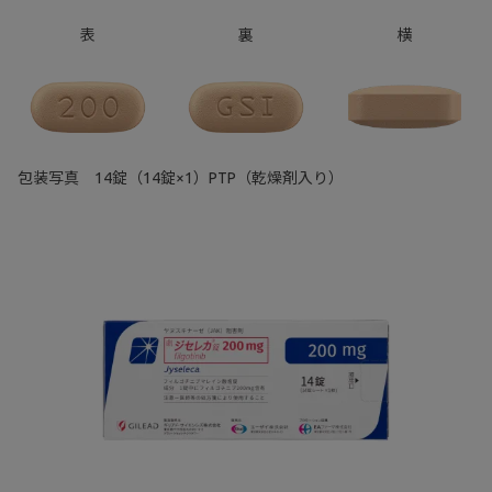
表
裏
横
包装写真 14錠（14錠×1）PTP（乾燥剤入り）