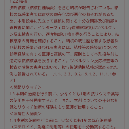
1.2.2 結核
肺外結核（結核性髄膜炎）を含む結核が報告されている。結
核の既感染者では症状の顕在化及び悪化のおそれがあるた
め、本剤投与に先立って結核に関する十分な問診及び胸部Ｘ
線検査に加え、インターフェロンγ遊離試験又はツベルクリ
ン反応検査を行い、適宜胸部CT検査等を行うことにより、結
核感染の有無を確認すること。結核の既往歴を有する患者及
び結核の感染が疑われる患者には、結核等の感染症について
診療経験を有する医師と連携の下、原則として本剤投与前に
適切な抗結核薬を投与すること。ツベルクリン反応検査等の
検査が陰性の患者において、投与後活動性結核が認められた
例も報告されている。［1. 1、2. 3、8. 2、9. 1. 2、11. 1. 1参
照］
＜関節リウマチ＞
1.3 本剤の治療を行う前に、少なくとも1剤の抗リウマチ薬等
の使用を十分勘案すること。また、本剤についての十分な知
識とリウマチ治療の経験をもつ医師が使用すること。
＜潰瘍性大腸炎＞
1. 4 本剤の治療を行う前に、少なくとも1剤の既存治療薬
（ステロイド、免疫抑制剤等）の使用を十分勘案すること。