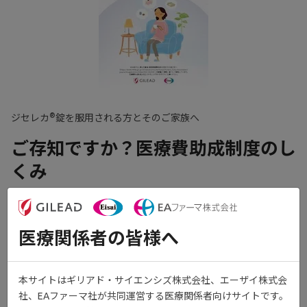
®
ジセレカ
錠を服用される方とそのご家族へ
ご存知ですか？医療費助成制度のし
くみ
関節リウマチの治療は長期にわたるため、医療費負担を軽減する
ための様々な助成制度があります。
医療関係者の皆様へ
この冊子は、関節リウマチ患者さんが活用できる主な医療費助成
制度をご紹介するためのツールです。
本サイトはギリアド・サイエンシズ株式会社、エーザイ株式会
社、EAファーマ社が共同運営する医療関係者向けサイトです。