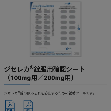
®
ジセレカ
錠服用確認シート
（100mg用／200mg用）
®
ジセレカ
錠の飲み忘れを防止するための補助ツールです。