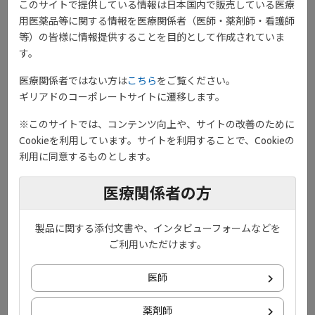
このサイトで提供している情報は日本国内で販売している医療
用医薬品等に関する情報を医療関係者（医師・薬剤師・看護師
等）の皆様に情報提供することを目的として作成されていま
す。
医療関係者ではない方は
こちら
をご覧ください。
ギリアドのコーポレートサイトに遷移します。
※このサイトでは、コンテンツ向上や、サイトの改善のために
Cookieを利用しています。サイトを利用することで、Cookieの
利用に同意するものとします。
医療関係者の方
製品に関する添付文書や、インタビューフォームなどを
ご利用いただけます。
®
ジセレカ
錠を服用される方とそのご家族へ
®
ジセレカ
錠服用ガイドブック
医師
薬剤師