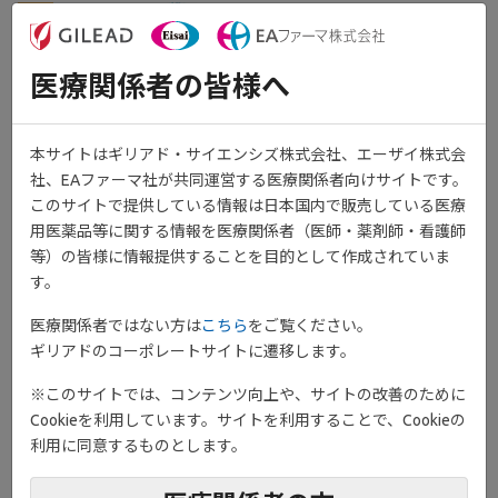
予後不良因子を有する関節リウマチ
患者における関節破壊進行抑制の検
討-高齢発症リウマチ編-
医療関係者の皆様へ
本サイトはギリアド・サイエンシズ株式会社、エーザイ株式会
社、EAファーマ社が共同運営する医療関係者向けサイトです。
このサイトで提供している情報は日本国内で販売している医療
用医薬品等に関する情報を医療関係者（医師・薬剤師・看護師
PDF
等）の皆様に情報提供することを目的として作成されていま
詳細はこちら
す。
医療関係者ではない方は
こちら
をご覧ください。
ギリアドのコーポレートサイトに遷移します。
関節リウマチ患者における関節破壊
進行と早期治療介入の関連性
※このサイトでは、コンテンツ向上や、サイトの改善のために
Cookieを利用しています。サイトを利用することで、Cookieの
利用に同意するものとします。