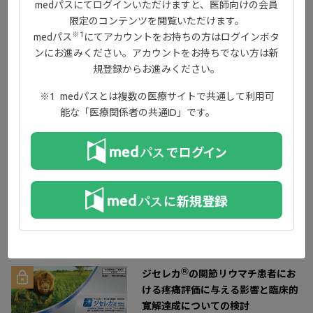
medパスにてログインいただけますと、医師向けの会員
限定のコンテンツを閲覧いただけます。
※1
medパス
にてアカウントをお持ちの方はログインボタ
関節リウマチにおける関節破壊の病
ンにお進みください。アカウントをお持ちでない方は新
Ⓡ
態とジセレカ
の臨床的意義
規登録からお進みください。
medパスとは複数の医療サイトで共通して利用可
能な「医療関係者の共通ID」です。
PDF
詳細はこちら
Ⓡ
ジセレカ
の関節リウマチ患者にお
ける疼痛評価に与える影響と臨床的
寛解達成についての検討